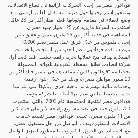
ڤودافون مصر هي إحدى الشركات الرائدة في قطاع الاتصالات.
وتتمحور استراتيجيتها حول صياغة مستقبل العالم الرقمي، مع
وضع العملاء في مقدمة أولوياتها. فعلى مدار أكثر من 28 عامًا،
استثمرت الشركة ما يزيد عن 125 مليار جنيه مصري
للمساهمة في خدمة أكثر من 55 مليون عميل وتحقيق تأثير
إيجابي ملموس من خلال فريق عمل متميز يضم 10,000
موظف. تقدم ڤودافون مصر العديد من المنتجات والخدمات
المبتكرة بهدف منح عملائها تجربة رقمية سلسة. فقد كانت أول
شركة اتصالات تطلق محفظة إلكترونية للهواتف المحمولة
تحت اسم “ڤودافون كاش”، مما ساهم في تيسير حياة أكثر من
20 مليون مواطن مصري، وذلك من خلال حلول رقمية
وخدمات مالية ميسرة. من ناحية أخرى، وتأكيدًا على التزامها
تجاه المجتمعات التي تعمل بها؛ أطلقت الشركة مؤسسة
ڤودافون مصر للتنمية المجتمعية عام 2003، والتي استثمرت
700 مليون جنيه في تنفيذ مشاريع واسعة الأثر على حياة أكثر
من 11 مليون مصري. تسعى ڤودافون مصر لتقديم خدمات
الاتصالات المتطورة بهدف التواصل من أجل مستقبل أفضل،
مع الاستفادة من الحلول التكنولوجية المتطورة لتعزيز التواصل
بين الأفراد وتطوير الأعمال والمساهمة في تقدم المجتمعات