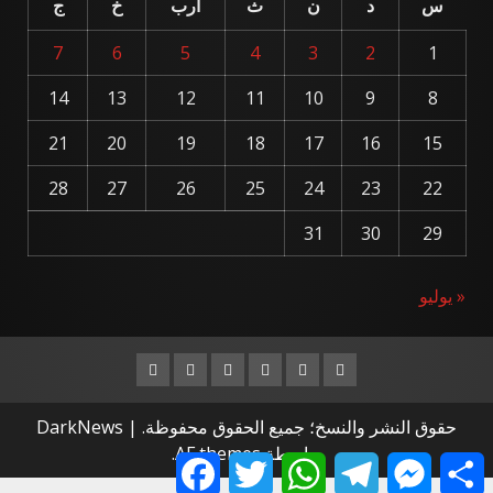
س
د
ن
ث
أرب
خ
ج
7
6
5
4
3
2
1
14
13
12
11
10
9
8
21
20
19
18
17
16
15
28
27
26
25
24
23
22
31
30
29
« يوليو
Instagram
Youtube
Linkedin
VK
Twitter
Facebook
حقوق النشر والنسخ؛ جميع الحقوق محفوظة.
|
DarkNews
بواسطة AF themes.
Facebook
Twitter
WhatsApp
Telegram
Messenger
Share