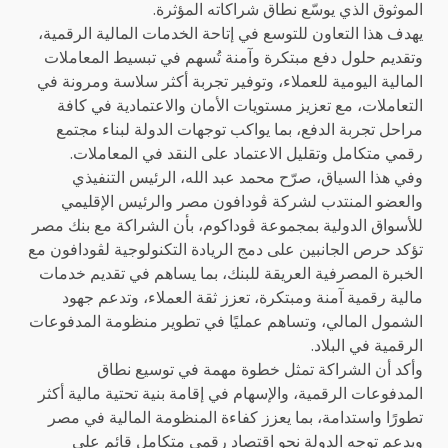
الموثوق الذي يوسّع نطاق شراكاته المؤثرة.
يهدف هذا التعاون للتوسع في إتاحة الخدمات المالية الرقمية،
وتقديم حلول دفع مبتكرة وآمنة تُسهم في تبسيط المعاملات
المالية اليومية للعملاء، وتوفير تجربة أكثر سلاسة ومرونة في
التعاملات، مع تعزيز مستويات الأمان والاعتمادية في كافة
مراحل تجربة الدفع، بما يواكب توجهات الدولة لبناء مجتمع
رقمي متكامل وتقليل الاعتماد على النقد في المعاملات.
وفي هذا السياق، صرّح محمد عبد الله، الرئيس التنفيذي
والعضو المنتدب لشركة ڤودافون مصر والرئيس الإقليمي
للأسواق الدولية بمجموعة ڤوداكوم، بأن الشراكة مع بنك مصر
تؤكد حرص الجانبين على دمج الريادة التكنولوجية لڤودافون مع
الخبرة المصرفية العريقة للبنك، بما يساهم في تقديم خدمات
مالية رقمية آمنة ومبتكرة، تعزز ثقة العملاء، وتدعم جهود
الشمول المالي، وتساهم عمليًا في تطوير منظومة المدفوعات
الرقمية في البلاد.
وأكد أن الشراكة تمثل خطوة مهمة في توسيع نطاق
المدفوعات الرقمية، والإسهام في إقامة بنية تحتية مالية أكثر
تطورًا واستدامة، بما يعزز كفاءة المنظومة المالية في مصر
ويدعم توجه الدولة نحو اقتصاد رقمي متكامل قائم على