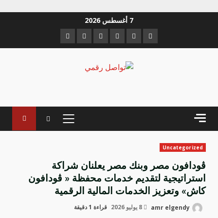
خطي
7 أغسطس 2026
لى
Instagram
Youtube
Linkedin
VK
Twitter
Facebook
لمحتوى
القائمة
الرئيسية
Uncategorized
ڤودافون مصر وبنك مصر يعلنان شراكة
استراتيجية لتقديم خدمات محفظة « ڤودافون
كاش» وتعزيز الخدمات المالية الرقمية
amr elgendy
8 يوليو 2026
قراءة 1 دقيقة