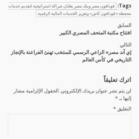
Tags:
ڤودافون مصر وبنك مصر يعلنان شراكة استراتيجية لتقديم خدمات
محفظة « ڤودافون كاش» وتعزيز الخدمات المالية الرقمية
السابق
تصفّح
افتتاح مكتبة المتحف المصري الكبير
المقالات
التالي
إي آند مصر» الراعي الرسمي للمنتخب تهنئ الفراعنة بالإنجاز
التاريخي في كأس العالم
اترك تعليقاً
لن يتم نشر عنوان بريدك الإلكتروني.
الحقول الإلزامية مشار
إليها بـ
*
التعليق
*