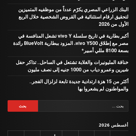
البنك الزراعي المصري يكرّم عدداً من موظفيه المتميزين
لتحقيق ارقام استثنائية في القروض الشخصية خلال الربع
الأول من 2026
أكبر بطارية في تاريخ سلسلة vivo Y تشعل المنافسة في
مصر مع إطلاق vivo Y500، المزود ببطارية BlueVolt رائدة
بسعة 8100 مللي أمبير*
خناقة المليونيرات والغلابة تشتعل في الساحل.. تذاكر حفل
شيرين وعمرو دياب من 1000 جنيه إلى نصف مليون
أكثر من 15 هزة ارتدادية جديدة تابعة لزلزال الفجر..
والمواطنون لم يشعروا بها
البحث
عن:
أغسطس 2026