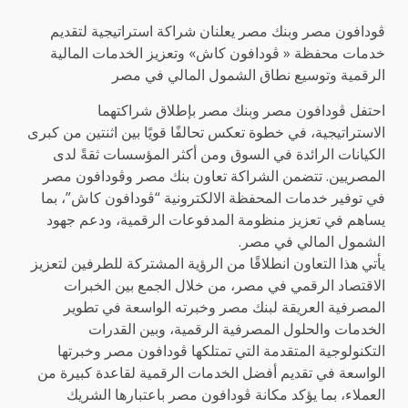
ڤودافون مصر وبنك مصر يعلنان شراكة استراتيجية لتقديم
خدمات محفظة « ڤودافون كاش» وتعزيز الخدمات المالية
الرقمية وتوسيع نطاق الشمول المالي في مصر
احتفل ڤودافون مصر وبنك مصر بإطلاق شراكتهما
الاستراتيجية، في خطوة تعكس تحالفًا قويًا بين اثنتين من كبرى
الكيانات الرائدة في السوق ومن أكثر المؤسسات ثقةً لدى
المصريين. تتضمن الشراكة تعاون بنك مصر وڤودافون مصر
في توفير خدمات المحفظة الالكترونية “ڤودافون كاش”، بما
يساهم في تعزيز منظومة المدفوعات الرقمية، ودعم جهود
الشمول المالي في مصر.
يأتي هذا التعاون انطلاقًا من الرؤية المشتركة للطرفين لتعزيز
الاقتصاد الرقمي في مصر، من خلال الجمع بين الخبرات
المصرفية العريقة لبنك مصر وخبرته الواسعة في تطوير
الخدمات والحلول المصرفية الرقمية، وبين القدرات
التكنولوجية المتقدمة التي تمتلكها ڤودافون مصر وخبرتها
الواسعة في تقديم أفضل الخدمات الرقمية لقاعدة كبيرة من
العملاء، بما يؤكد مكانة ڤودافون مصر باعتبارها الشريك