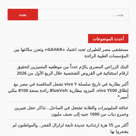
البحث
عن:
أحدث الموضوعات
مستشفى مصر للطيران تجدد اعتماد «GAHAR» وتعزز مكانتها بين
المؤسسات الطبية الرائدة
البنك الزراعي المصري يكرّم عدداً من موظفيه المتميزين لتحقيق
ارقام استثنائية في القروض الشخصية خلال الربع الأول من 2026
أكبر بطارية في تاريخ سلسلة vivo Y تشعل المنافسة في مصر مع
إطلاق vivo Y500، المزود ببطارية BlueVolt رائدة بسعة 8100 مللي
أمبير*
خناقة المليونيرات والغلابة تشتعل في الساحل.. تذاكر حفل شيرين
وعمرو دياب من 1000 جنيه إلى نصف مليون
أكثر من 15 هزة ارتدادية جديدة تابعة لزلزال الفجر.. والمواطنون لم
يشعروا بها