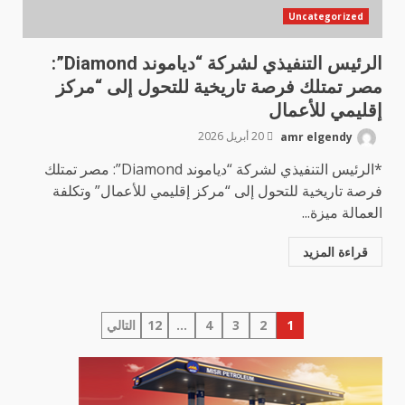
Uncategorized
الرئيس التنفيذي لشركة “دياموند Diamond”:
مصر تمتلك فرصة تاريخية للتحول إلى “مركز
إقليمي للأعمال
amr elgendy
20 أبريل 2026
*الرئيس التنفيذي لشركة “دياموند Diamond”: مصر تمتلك
فرصة تاريخية للتحول إلى “مركز إقليمي للأعمال” وتكلفة
العمالة ميزة...
قراءة المزيد
تعدد
1
2
3
4
…
12
التالي
صفحات
المقالات