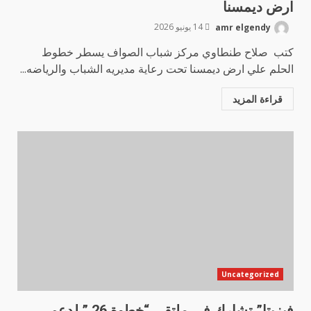
ارض ديمسنا
amr elgendy
14 يونيو 2026
كتب صلاح طنطاوي مركز شباب الصواف يسطر خطوط
الحلم علي ارض ديمسنا تحت رعاية مديريه الشباب والرياضه...
قراءة المزيد
Uncategorized
فيزيتا” تشارك في ملتقى “خطوة 26 ” لدعم