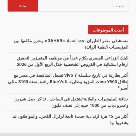
البحث
عن:
أحدث الموضوعات
مستشفى مصر للطيران تجدد اعتماد «GAHAR» وتعزز مكانتها بين
المؤسسات الطبية الرائدة
البنك الزراعي المصري يكرّم عدداً من موظفيه المتميزين لتحقيق
ارقام استثنائية في القروض الشخصية خلال الربع الأول من 2026
أكبر بطارية في تاريخ سلسلة vivo Y تشعل المنافسة في مصر مع
إطلاق vivo Y500، المزود ببطارية BlueVolt رائدة بسعة 8100 مللي
أمبير*
خناقة المليونيرات والغلابة تشتعل في الساحل.. تذاكر حفل شيرين
وعمرو دياب من 1000 جنيه إلى نصف مليون
أكثر من 15 هزة ارتدادية جديدة تابعة لزلزال الفجر.. والمواطنون لم
يشعروا بها