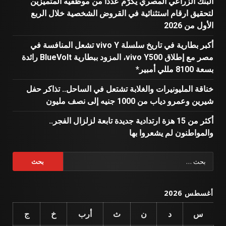
البنك الزراعي المصري يكرّم عدداً من موظفيه المتميزين
لتحقيق ارقام استثنائية في القروض الشخصية خلال الربع
الأول من 2026
أكبر بطارية في تاريخ سلسلة vivo Y تشعل المنافسة في
مصر مع إطلاق vivo Y500، المزود ببطارية BlueVolt رائدة
بسعة 8100 مللي أمبير*
خناقة المليونيرات والغلابة تشتعل في الساحل.. تذاكر حفل
شيرين وعمرو دياب من 1000 جنيه إلى نصف مليون
أكثر من 15 هزة ارتدادية جديدة تابعة لزلزال الفجر..
والمواطنون لم يشعروا بها
البحث
عن:
أغسطس 2026
س
د
ن
ث
أرب
خ
ج