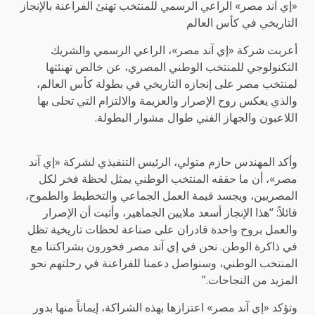
«إي آند مصر» الراعي الرسمي للمنتخب تهنئ الفراعنة بالإنجاز
التاريخي في كأس العالم
أعربت شركة «إي آند مصر»، الراعي الرسمي والشريك
التكنولوجي للمنتخب الوطني المصري، عن خالص تهنئتها
لمنتخب مصر على إنجازه التاريخي في بطولة كأس العالم،
والذي يعكس روح الإصرار والعزيمة والالتزام التي تحلى بها
اللاعبون والجهاز الفني طوال مشوار البطولة.
وأكد المهندس حازم متولي، الرئيس التنفيذي لشركة «إي آند
مصر»، أن ما حققه المنتخب الوطني يمثل لحظة فخر لكل
المصريين، ويجسد قيمة العمل الجماعي والتخطيط والطموح،
قائلاً: “هذا الإنجاز أسعد ملايين الجماهير، وأثبت أن الإصرار
والعمل بروح واحدة قادران على صناعة لحظات تاريخية تظل
في ذاكرة الوطن. نحن في إي آند مصر فخورون بشراكتنا مع
المنتخب الوطني، وسنواصل دعمنا للفراعنة في رحلتهم نحو
المزيد من النجاحات.”
وتؤكد «إي آند مصر» اعتزازها بهذه الشراكة، إيماناً منها بدور