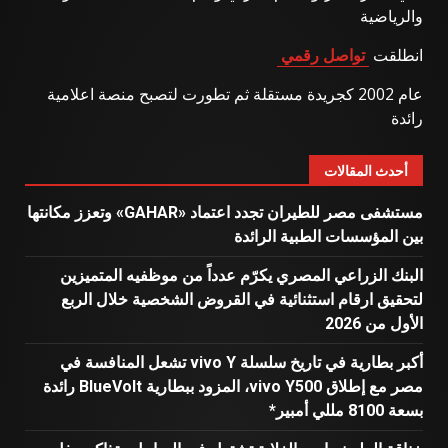
والرياضية
انطلقت
تواصل رقمي
عام 2002 كجريدة مستقلة ثم تطورت لتصبح منصة اعلامية
رائدة
أحدث المقالات
مستشفى مصر للطيران تجدد اعتماد «GAHAR» وتعزز مكانتها
بين المؤسسات الطبية الرائدة
البنك الزراعي المصري يكرّم عدداً من موظفيه المتميزين
لتحقيق ارقام استثنائية في القروض الشخصية خلال الربع
الأول من 2026
أكبر بطارية في تاريخ سلسلة vivo Y تشعل المنافسة في
مصر مع إطلاق vivo Y500، المزود ببطارية BlueVolt رائدة
بسعة 8100 مللي أمبير*