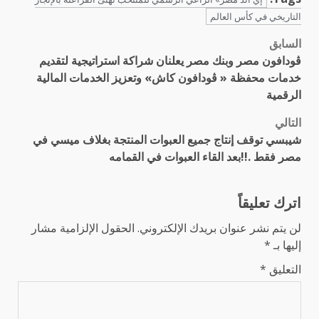
التاريخي في كأس العالم
السابق
تصفّح
ڤودافون مصر وبنك مصر يعلنان شراكة استراتيجية لتقديم
المقالات
خدمات محفظة « ڤودافون كاش» وتعزيز الخدمات المالية
الرقمية
التالي
شيبسي توقف إنتاج جميع العبوات المنتجة بغلاف ميسي في
مصر فقط .!!بعد القاء العبوات في القمامه
اترك تعليقاً
لن يتم نشر عنوان بريدك الإلكتروني.
الحقول الإلزامية مشار
إليها بـ
*
التعليق
*