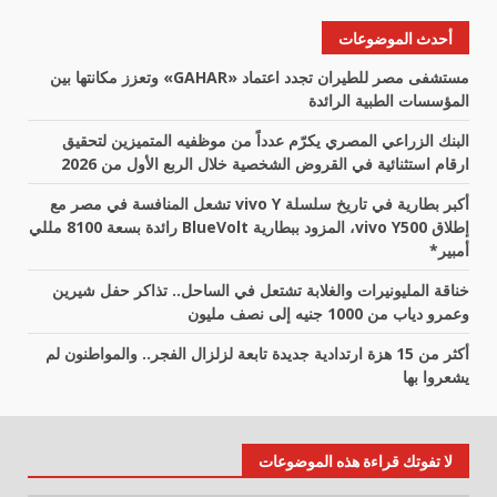
أحدث الموضوعات
مستشفى مصر للطيران تجدد اعتماد «GAHAR» وتعزز مكانتها بين
المؤسسات الطبية الرائدة
البنك الزراعي المصري يكرّم عدداً من موظفيه المتميزين لتحقيق
ارقام استثنائية في القروض الشخصية خلال الربع الأول من 2026
أكبر بطارية في تاريخ سلسلة vivo Y تشعل المنافسة في مصر مع
إطلاق vivo Y500، المزود ببطارية BlueVolt رائدة بسعة 8100 مللي
أمبير*
خناقة المليونيرات والغلابة تشتعل في الساحل.. تذاكر حفل شيرين
وعمرو دياب من 1000 جنيه إلى نصف مليون
أكثر من 15 هزة ارتدادية جديدة تابعة لزلزال الفجر.. والمواطنون لم
يشعروا بها
لا تفوتك قراءة هذه الموضوعات