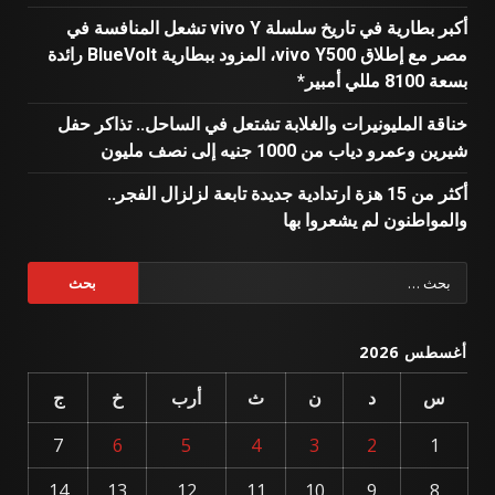
أكبر بطارية في تاريخ سلسلة vivo Y تشعل المنافسة في
مصر مع إطلاق vivo Y500، المزود ببطارية BlueVolt رائدة
بسعة 8100 مللي أمبير*
خناقة المليونيرات والغلابة تشتعل في الساحل.. تذاكر حفل
شيرين وعمرو دياب من 1000 جنيه إلى نصف مليون
أكثر من 15 هزة ارتدادية جديدة تابعة لزلزال الفجر..
والمواطنون لم يشعروا بها
البحث
عن:
أغسطس 2026
س
د
ن
ث
أرب
خ
ج
7
6
5
4
3
2
1
14
13
12
11
10
9
8