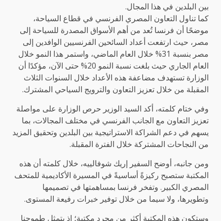
بين البلدين في هذا المجال.
كما تناول التعاون المصري الفرنسي في قطاع السياحة،
موضحًا أن فرنسا تُعد من أهم الأسواق المصدرة للسياحة إلى
مصر، حيث ارتفعت أعداد السائحين الفرنسيين الوافدين إلى
مصر بنسبة 31% خلال العام الماضي، واستمر هذا النمو خلال
العام الجاري حيث بلغت نسبة النمو 20% حتى الآن، مؤكدًا أن
الوزارة تستهدف مضاعفة هذه الأعداد خلال السنوات الثلاث
المقبلة من خلال تعزيز التعاون والترويج السياحي المشترك.
وفي ختام كلمته، أكد السيد الوزير حرص الوزارة على مواصلة
تعزيز التعاون مع الجانب الفرنسي في مختلف المجالات، بما
يسهم في دعم الشراكة الاستراتيجية بين البلدين وتحقيق المزيد
من النجاحات المشتركة خلال الفترة المقبلة.
ومن جانبه، أوضح السفير إريك شوفالييه، خلال كلمته أن هذه
المكتبة ستصبح ركيزةً أساسيةً في المسيرة الأكاديمية للمتحف
المصري الكبير. وتفخر فرنسا بمساهمتها في تصميمها
وتطويرها، ولا سيما من خلال توفير خبرات رفيعة المستوى.
وستكون هذه المكتبة أكثر من مجرد مكتبة؛ إذ يتمثل طموحنا