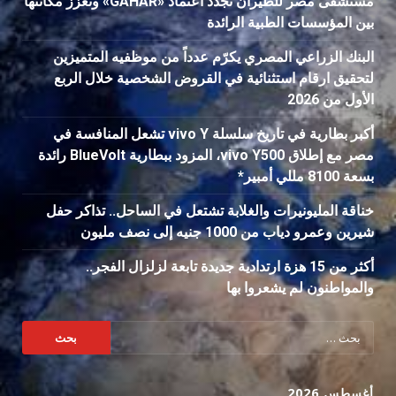
مستشفى مصر للطيران تجدد اعتماد «GAHAR» وتعزز مكانتها
بين المؤسسات الطبية الرائدة
البنك الزراعي المصري يكرّم عدداً من موظفيه المتميزين
لتحقيق ارقام استثنائية في القروض الشخصية خلال الربع
الأول من 2026
أكبر بطارية في تاريخ سلسلة vivo Y تشعل المنافسة في
مصر مع إطلاق vivo Y500، المزود ببطارية BlueVolt رائدة
بسعة 8100 مللي أمبير*
خناقة المليونيرات والغلابة تشتعل في الساحل.. تذاكر حفل
شيرين وعمرو دياب من 1000 جنيه إلى نصف مليون
أكثر من 15 هزة ارتدادية جديدة تابعة لزلزال الفجر..
والمواطنون لم يشعروا بها
البحث
عن:
أغسطس 2026