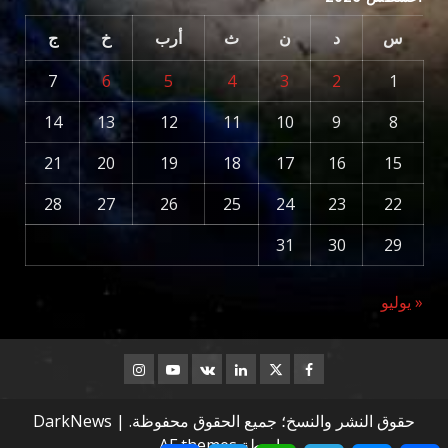
س
د
ن
ث
أرب
خ
ج
7
6
5
4
3
2
1
14
13
12
11
10
9
8
21
20
19
18
17
16
15
28
27
26
25
24
23
22
31
30
29
« يوليو
Instagram
Youtube
Linkedin
VK
Twitter
Facebook
حقوق النشر والنسخ؛ جميع الحقوق محفوظة.
|
DarkNews
بواسطة AF themes.