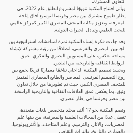
التعاون المشترك.
ويأتي افتتاح المكتبة تتويجًا لمشروع انطلق عام 2022، في
إطار طموح مشترك بين مصر وفرنسا لتوسيع آفاق إتاحة
المعرفة، وتعزيز مكانة المتحف المصري الكبير كمركز عالمي
للبحث العلمي وتبادل الخبرات الدولية.
وقد جاءت فكرة إنشاء المكتبة ثمرة لمناقشات استراتيجية بين
الجانبين المصري والفرنسي، انطلاقًا من رؤية مشتركة لإنشاء
مساحة تعكس، على المستويين البصري والفكري، عمق
الروابط الثقافية والتاريخية بين البلدين.
ويجسد تصميم المكتبة الداخلي تناغمًا معماريًا فريدًا يجمع بين
روح التصميم الفرنسي المعاصر والطابع المعماري المتميز
للمتحف المصري الكبير، حيث تم تطويرها من خلال تعاون
وثيق، بما يعكس عمق العلاقات الثقافية والتاريخية الراسخة
بين مصر وفرنسا في إطار عصري.
وتضم المكتبة نحو 17 ألف مجلد متخصص بلغات متعددة،
تغطي عددًا من المجالات العلمية والمعرفية، من بينها علم
المصريات، والآثار، والترميم، وعلم المتاحف، والأنثروبولوجيا،
والعمارة، والتاريخ، والتراث الثقافي