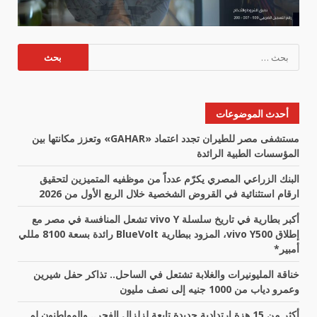
البحث
عن:
أحدث الموضوعات
مستشفى مصر للطيران تجدد اعتماد «GAHAR» وتعزز مكانتها بين
المؤسسات الطبية الرائدة
البنك الزراعي المصري يكرّم عدداً من موظفيه المتميزين لتحقيق
ارقام استثنائية في القروض الشخصية خلال الربع الأول من 2026
أكبر بطارية في تاريخ سلسلة vivo Y تشعل المنافسة في مصر مع
إطلاق vivo Y500، المزود ببطارية BlueVolt رائدة بسعة 8100 مللي
أمبير*
خناقة المليونيرات والغلابة تشتعل في الساحل.. تذاكر حفل شيرين
وعمرو دياب من 1000 جنيه إلى نصف مليون
أكثر من 15 هزة ارتدادية جديدة تابعة لزلزال الفجر.. والمواطنون لم