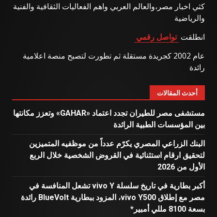
كثي اخبار مصر،والعالم العربي واهم الفعاليات الثقافية والفنية
والرياضية
انطلقت
تواصل رقمي
عام 2002 كجريدة مستقلة ثم تطورت لتصبح منصة اعلامية
رائدة
أحدث المقالات
مستشفى مصر للطيران تجدد اعتماد «GAHAR» وتعزز مكانتها
بين المؤسسات الطبية الرائدة
البنك الزراعي المصري يكرّم عدداً من موظفيه المتميزين
لتحقيق ارقام استثنائية في القروض الشخصية خلال الربع
الأول من 2026
أكبر بطارية في تاريخ سلسلة vivo Y تشعل المنافسة في
مصر مع إطلاق vivo Y500، المزود ببطارية BlueVolt رائدة
بسعة 8100 مللي أمبير*