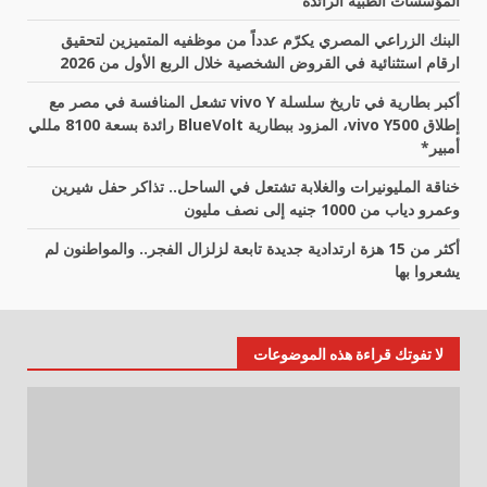
المؤسسات الطبية الرائدة
البنك الزراعي المصري يكرّم عدداً من موظفيه المتميزين لتحقيق
ارقام استثنائية في القروض الشخصية خلال الربع الأول من 2026
أكبر بطارية في تاريخ سلسلة vivo Y تشعل المنافسة في مصر مع
إطلاق vivo Y500، المزود ببطارية BlueVolt رائدة بسعة 8100 مللي
أمبير*
خناقة المليونيرات والغلابة تشتعل في الساحل.. تذاكر حفل شيرين
وعمرو دياب من 1000 جنيه إلى نصف مليون
أكثر من 15 هزة ارتدادية جديدة تابعة لزلزال الفجر.. والمواطنون لم
يشعروا بها
لا تفوتك قراءة هذه الموضوعات