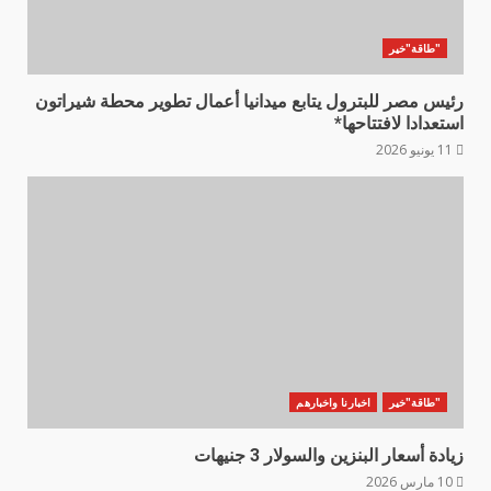
"طاقة"خير
رئيس مصر للبترول يتابع ميدانيا أعمال تطوير محطة شيراتون
استعدادا لافتتاحها*
11 يونيو 2026
"طاقة"خير
اخبارنا واخبارهم
زيادة أسعار البنزين والسولار 3 جنيهات
10 مارس 2026