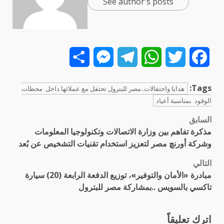
See author's posts
Share
Messenger
Telegram
WhatsApp
Twitter
Facebook
Tags:
هدايا واحتفالات..مصر للبترول تحتفل مع عملائها داخل محطات
الوقود بمناسبة أعياد
السابق
تصفّح
مذكرة تفاهم بين وزارة الاتصالات وتكنولوجيا المعلومات
المقالات
وشركة أورنچ مصر لتعزيز استخدام تقنيات التشخيص عن بُعد
التالي
مبادرة «الأمان والتوفير»، توزيع الدفعة الرابعة (20) سيارة
تاكسي بالسويس ..بمشاركة مصر للبترول
اترك تعليقاً