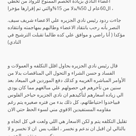
أعضاء النادي بزيادة الخصم الممنوح للرواد من تخطي
ال60عام ل 50%بدلا من 15%والتي تم إقرارها مؤخرا ،
.جاءت ردود رئيس نادي الجزيره علي الاعضاء شريف سيف
النصر بأنه رحب بانتقاد الاعضاء وطالبهم بمهاجمته وانتقاده
مؤكدا ( أنا راضي و موافق علي كده طالما تقبلت الترشيح في
النادي)
قال رئيس نادي الجزيره بحاول اقلل التكلفه و العمولات و
الفساد و حسن الشراء و التحول الي المناقصات بدلا من
الأوامر المباشره الغريبه و كذلك دفع الموردين في الميعاد بعد
سنين من تأخرهم في حصولهم علي مبالغهم مما كان يودي
الي زياده أسعارهم لتأكيدهم ان نادي الجزيره حياخر الفلوس
فبياخدوا احتياطاتهم، كل ذلك بدء من فتره صغيره يتم رغم
مقاومه المستفيدين الاقوي مني لسوء الحظ حتي الان
تقليل التكلفه يتم و لكن الاسعار هي اللي ولعت في كل اتجاه و
بالتالي لن اقبل ان ندعم و نخسر ، اطلب بس ان لا نخسر و لا
نكسب مع تقديم الخدمه