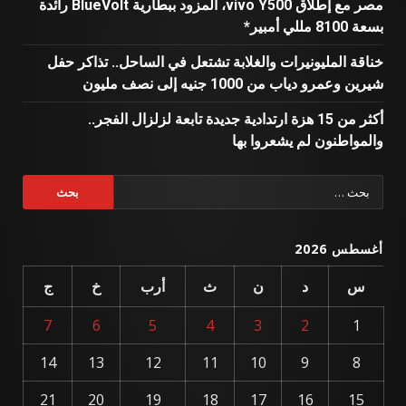
مصر مع إطلاق vivo Y500، المزود ببطارية BlueVolt رائدة
بسعة 8100 مللي أمبير*
خناقة المليونيرات والغلابة تشتعل في الساحل.. تذاكر حفل
شيرين وعمرو دياب من 1000 جنيه إلى نصف مليون
أكثر من 15 هزة ارتدادية جديدة تابعة لزلزال الفجر..
والمواطنون لم يشعروا بها
البحث
عن:
أغسطس 2026
س
د
ن
ث
أرب
خ
ج
7
6
5
4
3
2
1
14
13
12
11
10
9
8
21
20
19
18
17
16
15