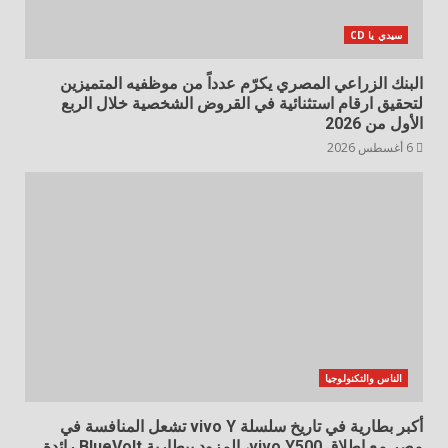
سيدي يا CD
البنك الزراعي المصري يكرّم عدداً من موظفيه المتميزين
لتحقيق ارقام استثنائية في القروض الشخصية خلال الربع
الأول من 2026
6 أغسطس 2026
الناس والتكنولوجيا
أكبر بطارية في تاريخ سلسلة vivo Y تشعل المنافسة في
مصر مع إطلاق vivo Y500، المزود ببطارية BlueVolt رائدة