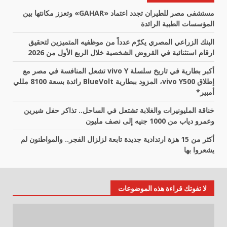
مستشفى مصر للطيران تجدد اعتماد «GAHAR» وتعزز مكانتها بين
المؤسسات الطبية الرائدة
البنك الزراعي المصري يكرّم عدداً من موظفيه المتميزين لتحقيق
ارقام استثنائية في القروض الشخصية خلال الربع الأول من 2026
أكبر بطارية في تاريخ سلسلة vivo Y تشعل المنافسة في مصر مع
إطلاق vivo Y500، المزود ببطارية BlueVolt رائدة بسعة 8100 مللي
أمبير*
خناقة المليونيرات والغلابة تشتعل في الساحل.. تذاكر حفل شيرين
وعمرو دياب من 1000 جنيه إلى نصف مليون
أكثر من 15 هزة ارتدادية جديدة تابعة لزلزال الفجر.. والمواطنون لم
يشعروا بها
لا تفوتك قراءة هذه الموضوعات