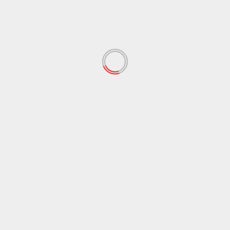
amr elgendy
15 مايو 2025
يا تحتفل بـ13 سنة من التجارة الإلكترونية في مصر 13 سنة من الثقة، التوفير، والقصص اللي عشناها...
قراءة المزيد
الناس والتكنولوجيا
عي المصري يكرّم عدداً من
ميزين لتحقيق ارقام استثنائية