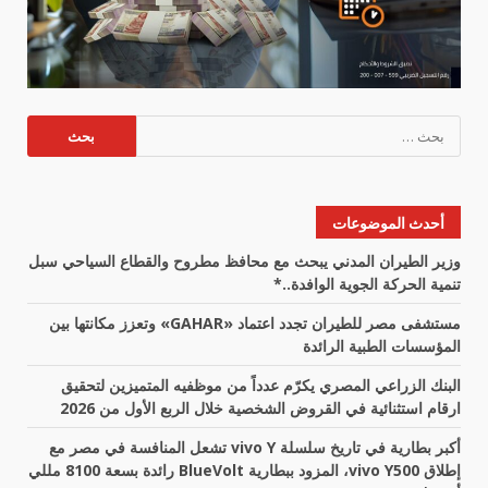
البحث
عن:
أحدث الموضوعات
وزير الطيران المدني يبحث مع محافظ مطروح والقطاع السياحي سبل
تنمية الحركة الجوية الوافدة..*
مستشفى مصر للطيران تجدد اعتماد «GAHAR» وتعزز مكانتها بين
المؤسسات الطبية الرائدة
البنك الزراعي المصري يكرّم عدداً من موظفيه المتميزين لتحقيق
ارقام استثنائية في القروض الشخصية خلال الربع الأول من 2026
أكبر بطارية في تاريخ سلسلة vivo Y تشعل المنافسة في مصر مع
إطلاق vivo Y500، المزود ببطارية BlueVolt رائدة بسعة 8100 مللي