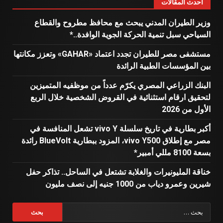
أحدث المقالات
وزير الطيران المدني يبحث مع محافظ مطروح والقطاع
السياحي سبل تنمية الحركة الجوية الوافدة..*
مستشفى مصر للطيران تجدد اعتماد «GAHAR» وتعزز مكانتها
بين المؤسسات الطبية الرائدة
البنك الزراعي المصري يكرّم عدداً من موظفيه المتميزين
لتحقيق ارقام استثنائية في القروض الشخصية خلال الربع
الأول من 2026
أكبر بطارية في تاريخ سلسلة vivo Y تشعل المنافسة في
مصر مع إطلاق vivo Y500، المزود ببطارية BlueVolt رائدة
بسعة 8100 مللي أمبير*
خناقة المليونيرات والغلابة تشتعل في الساحل.. تذاكر حفل
شيرين وعمرو دياب من 1000 جنيه إلى نصف مليون
البحث
عن: