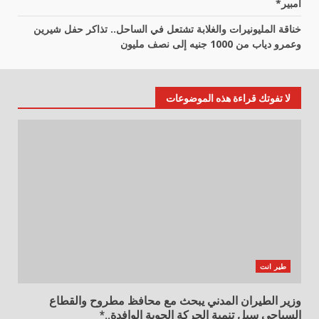
أمبير*
خناقة المليونيرات والغلابة تشتعل في الساحل.. تذاكر حفل شيرين
وعمرو دياب من 1000 جنيه إلى نصف مليون
لا تفوتك قراءة هذه الموضوعات
طير انت
وزير الطيران المدني يبحث مع محافظ مطروح والقطاع
السياحي سبل تنمية الحركة الجوية الوافدة..*