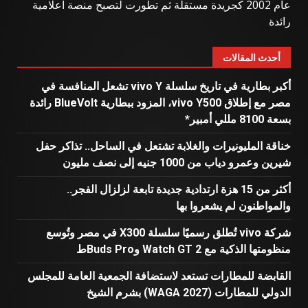
عام 2002 كجريدة مستقلة ثم تطورت لتصبح منصة اعلامية
رائدة
أحدث المقالات
أكبر بطارية في تاريخ سلسلة vivo Y تشعل المنافسة في
مصر مع إطلاق vivo Y500، المزود ببطارية BlueVolt رائدة
بسعة 8100 مللي أمبير*
خناقة المليونيرات والغلابة تشتعل في الساحل.. تذاكر حفل
شيرين وعمرو دياب من 1000 جنيه إلى نصف مليون
أكثر من 15 هزة ارتدادية جديدة تابعة لزلزال الفجر..
والمواطنون لم يشعروا بها
شركة vivo تُطلق رسميًا سلسلة X300 في مصر وتُوسع
منظومتها الذكية مع Watch GT 2 وBuds Proط
القابضة للمطارات تستعد لاستضافة الجمعية العامة للمجلس
الدولي للمطارات (WAGA 2027) بشرم الشيخ