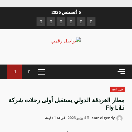
خطي
6 أغسطس 2026
لى
Instagram
Youtube
Linkedin
VK
Twitter
Facebook
لمحتوى
القائمة
الرئيسية
طير انت
مطار الغردقة الدولي يستقبل أولى رحلات شركة
Fly LiLi
amr elgendy
4 يونيو 2023
قراءة 1 دقيقة