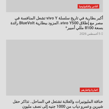
الناس والتكنولوجيا
أكبر بطارية في تاريخ سلسلة vivo Y تشعل المنافسة في
مصر مع إطلاق vivo Y500، المزود ببطارية BlueVolt رائدة
بسعة 8100 مللي أمبير*
5 أغسطس 2026
اخبارنا واخبارهم
خناقة المليونيرات والغلابة تشتعل في الساحل.. تذاكر حفل
شيرين وعمرو دياب من 1000 جنيه إلى نصف مليون