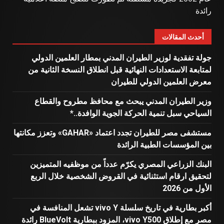
رائدة
أحدث المقالات
جولة تفقدية لوزير الطيران المدني بمطار العلمين الدولي
لمتابعة الاستعدادات النهائية قبل انطلاق النسخة الثانية من
معرض العلمين الدولي للطيران
وزير الطيران المدني يبحث مع محافظ مطروح والقطاع
السياحي سبل تنمية الحركة الجوية الوافدة..*
مستشفى مصر للطيران تجدد اعتماد «GAHAR» وتعزز مكانتها
بين المؤسسات الطبية الرائدة
البنك الزراعي المصري يكرّم عدداً من موظفيه المتميزين
لتحقيق ارقام استثنائية في القروض الشخصية خلال الربع
الأول من 2026
أكبر بطارية في تاريخ سلسلة vivo Y تشعل المنافسة في
مصر مع إطلاق vivo Y500، المزود ببطارية BlueVolt رائدة