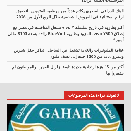
المؤسسات الطبية الرائدة
البنك الزراعي المصري يكرّم عدداً من موظفيه المتميزين لتحقيق
ارقام استثنائية في القروض الشخصية خلال الربع الأول من 2026
أكبر بطارية في تاريخ سلسلة vivo Y تشعل المنافسة في مصر مع
إطلاق vivo Y500، المزود ببطارية BlueVolt رائدة بسعة 8100 مللي
أمبير*
خناقة المليونيرات والغلابة تشتعل في الساحل.. تذاكر حفل شيرين
وعمرو دياب من 1000 جنيه إلى نصف مليون
أكثر من 15 هزة ارتدادية جديدة تابعة لزلزال الفجر.. والمواطنون لم
يشعروا بها
لا تفوتك قراءة هذه الموضوعات