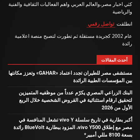
كثي اخبار مصر،والعالم العربي واهم الفعاليات الثقافية والفنية
والرياضية
انطلقت
تواصل رقمي
عام 2002 كجريدة مستقلة ثم تطورت لتصبح منصة اعلامية
رائدة
أحدث المقالات
مستشفى مصر للطيران تجدد اعتماد «GAHAR» وتعزز مكانتها
بين المؤسسات الطبية الرائدة
البنك الزراعي المصري يكرّم عدداً من موظفيه المتميزين
لتحقيق ارقام استثنائية في القروض الشخصية خلال الربع
الأول من 2026
أكبر بطارية في تاريخ سلسلة vivo Y تشعل المنافسة في
مصر مع إطلاق vivo Y500، المزود ببطارية BlueVolt رائدة
بسعة 8100 مللي أمبير*