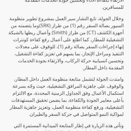
للمسافرين.
وخلال الجولة، تابع النشار سير العمل بمشروع تطوير منظومة
السيور بصالة السفر رقم (1) من طراز (SRK)وما يتضمنه من
أجهزة الكشف (CT) من طراز (Smith) وأعمال ربطها بالشبكة
التشغيلية للمطار، كما اطلع على أعمال رفع كفاءة كونترات
إنهاء إجراءات السفر بصالة رقم (1)، للوقوف على معدلات
التنفيذ ومراحل الإنجاز، بما يسهم في تعزيز كفاءة التشغيل،
وتحسين انسيابية حركة الركاب، والارتقاء بجودة الخدمات
المقدمة داخل المطار.
وامتدت الجولة لتشمل متابعة منظومة العمل داخل المطار،
والوقوف على جاهزية المرافق التشغيلية، حيث وجّه بسرعة
استكمال الأعمال وفق الجداول الزمنية المحددة، مع الالتزام
بأعلى معايير الجودة والكفاءة، بما يضمن تحقيق المستهدفات
التشغيلية، ورفع كفاءة منظومة العمل، وتعزيز جاهزية المطار
لمواكبة النمو المتواصل في حركة السفر والطيران.
وتأتي هذه الزيارة في إطار المتابعة الميدانية المستمرة التي