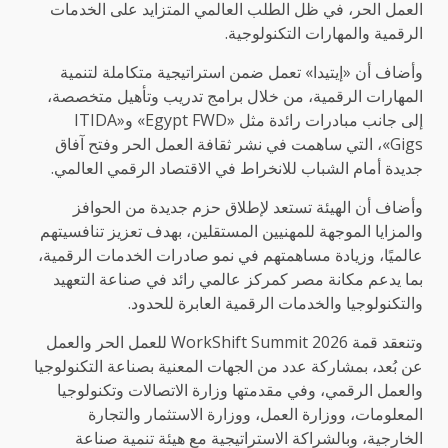
العمل الحر، في ظل الطلب العالمي المتزايد على الخدمات
الرقمية والمهارات التكنولوجية.
وأضاف أن «إيتيدا» تعمل ضمن استراتيجية متكاملة لتنمية
المهارات الرقمية، من خلال برامج تدريب وتأهيل متخصصة،
إلى جانب مبادرات رائدة مثل «Egypt FWD» و«ITIDA
Gigs»، التي ساهمت في نشر ثقافة العمل الحر وفتح آفاق
جديدة أمام الشباب للانخراط في الاقتصاد الرقمي العالمي.
وأضاف أن الهيئة تستعد لإطلاق حزم جديدة من الحوافز
والمزايا الموجهة للمهنيين المستقلين، بهدف تعزيز تنافسيتهم
عالميًا، وزيادة مساهمتهم في نمو صادرات الخدمات الرقمية،
بما يدعم مكانة مصر كمركز عالمي رائد في صناعة التعهيد
والتكنولوجيا والخدمات الرقمية العابرة للحدود.
وتنعقد قمة WorkShift Summit 2026 للعمل الحر والعمل
عن بُعد، بمشاركة عدد من الجهات المعنية بصناعة التكنولوجيا
والعمل الرقمي، وفي مقدمتها وزارة الاتصالات وتكنولوجيا
المعلومات، ووزارة العمل، ووزارة الاستثمار والتجارة
الخارجية، وبالشراكة الاستراتيجية مع هيئة تنمية صناعة