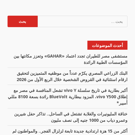
البحث
عن:
أحدث الموضوعات
مستشفى مصر للطيران تجدد اعتماد «GAHAR» وتعزز مكانتها بين
المؤسسات الطبية الرائدة
البنك الزراعي المصري يكرّم عدداً من موظفيه المتميزين لتحقيق
ارقام استثنائية في القروض الشخصية خلال الربع الأول من 2026
أكبر بطارية في تاريخ سلسلة vivo Y تشعل المنافسة في مصر مع
إطلاق vivo Y500، المزود ببطارية BlueVolt رائدة بسعة 8100 مللي
أمبير*
خناقة المليونيرات والغلابة تشتعل في الساحل.. تذاكر حفل شيرين
وعمرو دياب من 1000 جنيه إلى نصف مليون
أكثر من 15 هزة ارتدادية جديدة تابعة لزلزال الفجر.. والمواطنون لم