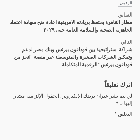
الرقمي
السابق
تصفّح
مطار القاهرة يحتفظ بريادته الافريقية اعادة منح شهادة اعتماد
المقالات
الجاهزية الصحية والسلامة العامة حتى ٢٠٢٩
التالي
شراكة استراتيجية بين ڤودافون بيزنس وبنك مصر لدعم
وتمكين الشركات الصغيرة والمتوسطة عبر منصة “انجز من
ڤودافون بيزنس” الرقمية المتكاملة
اترك تعليقاً
لن يتم نشر عنوان بريدك الإلكتروني.
الحقول الإلزامية مشار
إليها بـ
*
التعليق
*