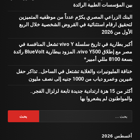
بين المؤسسات الطبية الرائدة
البنك الزراعي المصري يكرّم عدداً من موظفيه المتميزين
لتحقيق ارقام استثنائية في القروض الشخصية خلال الربع
الأول من 2026
أكبر بطارية في تاريخ سلسلة vivo Y تشعل المنافسة في
مصر مع إطلاق vivo Y500، المزود ببطارية BlueVolt رائدة
بسعة 8100 مللي أمبير*
خناقة المليونيرات والغلابة تشتعل في الساحل.. تذاكر حفل
شيرين وعمرو دياب من 1000 جنيه إلى نصف مليون
أكثر من 15 هزة ارتدادية جديدة تابعة لزلزال الفجر..
والمواطنون لم يشعروا بها
البحث
عن:
أغسطس 2026