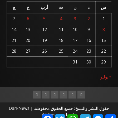
س
د
ن
ث
أرب
خ
ج
7
6
5
4
3
2
1
14
13
12
11
10
9
8
21
20
19
18
17
16
15
28
27
26
25
24
23
22
31
30
29
« يوليو
Instagram
Youtube
Linkedin
VK
Twitter
Facebook
حقوق النشر والنسخ؛ جميع الحقوق محفوظة.
|
DarkNews
بواسطة AF themes.
Facebook
Twitter
WhatsApp
Telegram
Messenger
Share