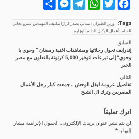
Share
Messenger
Telegram
WhatsApp
Twitter
Facebook
Tags:
وزير الطيران المدني يصدر قرارًا بتكليف المهندس عمرو نجاتي
للقيام بأعمال الوكيل الدائم للوزارة
السابق
تصفّح
إندرايف تحول رحلاتها ومشاهدات اغنية رمضان “ وحوي يا
المقالات
وحوي” إلى تبرعات لتوفير 5,000 كرتونة بالتعاون مع مصر
الخير
التالي
تفاصيل عزومة ليفل الوحش .. جمعت كبار رجل الأعمال
المصريين وترك ال الشيخ
اترك تعليقاً
لن يتم نشر عنوان بريدك الإلكتروني.
الحقول الإلزامية مشار
إليها بـ
*