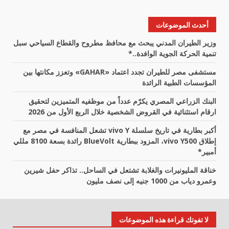
أحدث الموضوعات
وزير الطيران المدني يبحث مع محافظ مطروح والقطاع السياحي سبل
تنمية الحركة الجوية الوافدة..*
مستشفى مصر للطيران تجدد اعتماد «GAHAR» وتعزز مكانتها بين
المؤسسات الطبية الرائدة
البنك الزراعي المصري يكرّم عدداً من موظفيه المتميزين لتحقيق
ارقام استثنائية في القروض الشخصية خلال الربع الأول من 2026
أكبر بطارية في تاريخ سلسلة vivo Y تشعل المنافسة في مصر مع
إطلاق vivo Y500، المزود ببطارية BlueVolt رائدة بسعة 8100 مللي
أمبير*
خناقة المليونيرات والغلابة تشتعل في الساحل.. تذاكر حفل شيرين
وعمرو دياب من 1000 جنيه إلى نصف مليون
لا تفوتك قراءة هذه الموضوعات