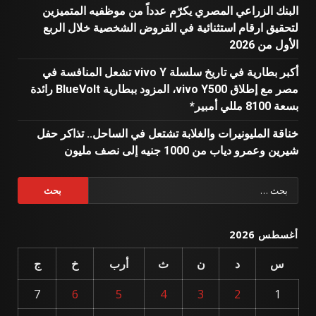
البنك الزراعي المصري يكرّم عدداً من موظفيه المتميزين
لتحقيق ارقام استثنائية في القروض الشخصية خلال الربع
الأول من 2026
أكبر بطارية في تاريخ سلسلة vivo Y تشعل المنافسة في
مصر مع إطلاق vivo Y500، المزود ببطارية BlueVolt رائدة
بسعة 8100 مللي أمبير*
خناقة المليونيرات والغلابة تشتعل في الساحل.. تذاكر حفل
شيرين وعمرو دياب من 1000 جنيه إلى نصف مليون
البحث
عن:
أغسطس 2026
س
د
ن
ث
أرب
خ
ج
7
6
5
4
3
2
1