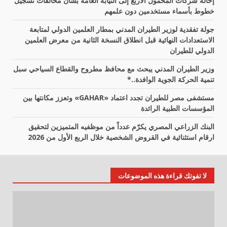
إحالة شركات المحمول الأربع إلى النيابة العامة بشأن مخالفات تسجيل
خطوط بأسماء مستخدمين دون علمهم
جولة تفقدية لوزير الطيران المدني بمطار العلمين الدولي لمتابعة
الاستعدادات النهائية قبل انطلاق النسخة الثانية من معرض العلمين
الدولي للطيران
وزير الطيران المدني يبحث مع محافظ مطروح والقطاع السياحي سبل
تنمية الحركة الجوية الوافدة..*
مستشفى مصر للطيران تجدد اعتماد «GAHAR» وتعزز مكانتها بين
المؤسسات الطبية الرائدة
البنك الزراعي المصري يكرّم عدداً من موظفيه المتميزين لتحقيق
ارقام استثنائية في القروض الشخصية خلال الربع الأول من 2026
لا تفوتك قراءة هذه الموضوعات