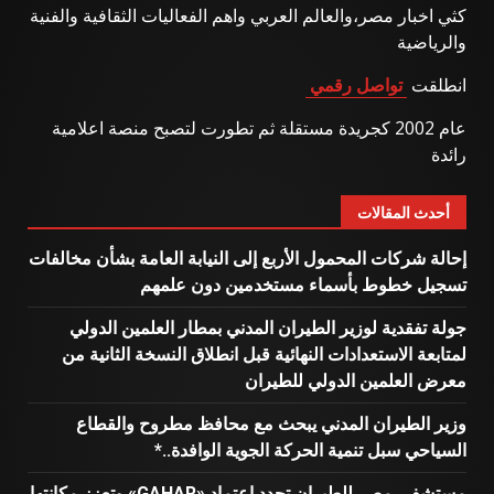
كثي اخبار مصر،والعالم العربي واهم الفعاليات الثقافية والفنية
والرياضية
انطلقت
تواصل رقمي
عام 2002 كجريدة مستقلة ثم تطورت لتصبح منصة اعلامية
رائدة
أحدث المقالات
إحالة شركات المحمول الأربع إلى النيابة العامة بشأن مخالفات
تسجيل خطوط بأسماء مستخدمين دون علمهم
جولة تفقدية لوزير الطيران المدني بمطار العلمين الدولي
لمتابعة الاستعدادات النهائية قبل انطلاق النسخة الثانية من
معرض العلمين الدولي للطيران
وزير الطيران المدني يبحث مع محافظ مطروح والقطاع
السياحي سبل تنمية الحركة الجوية الوافدة..*
مستشفى مصر للطيران تجدد اعتماد «GAHAR» وتعزز مكانتها