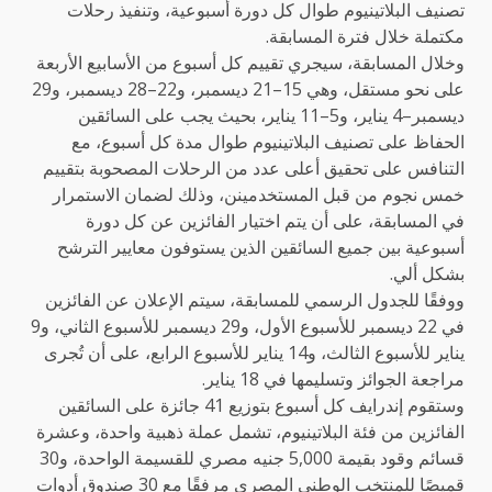
تصنيف البلاتينيوم طوال كل دورة أسبوعية، وتنفيذ رحلات
مكتملة خلال فترة المسابقة.
وخلال المسابقة، سيجري تقييم كل أسبوع من الأسابيع الأربعة
على نحو مستقل، وهي 15–21 ديسمبر، و22–28 ديسمبر، و29
ديسمبر–4 يناير، و5–11 يناير، بحيث يجب على السائقين
الحفاظ على تصنيف البلاتينيوم طوال مدة كل أسبوع، مع
التنافس على تحقيق أعلى عدد من الرحلات المصحوبة بتقييم
خمس نجوم من قبل المستخدمينن، وذلك لضمان الاستمرار
في المسابقة، على أن يتم اختيار الفائزين عن كل دورة
أسبوعية بين جميع السائقين الذين يستوفون معايير الترشح
بشكل ألي.
ووفقًا للجدول الرسمي للمسابقة، سيتم الإعلان عن الفائزين
في 22 ديسمبر للأسبوع الأول، و29 ديسمبر للأسبوع الثاني، و9
يناير للأسبوع الثالث، و14 يناير للأسبوع الرابع، على أن تُجرى
مراجعة الجوائز وتسليمها في 18 يناير.
وستقوم إندرايف كل أسبوع بتوزيع 41 جائزة على السائقين
الفائزين من فئة البلاتينيوم، تشمل عملة ذهبية واحدة، وعشرة
قسائم وقود بقيمة 5,000 جنيه مصري للقسيمة الواحدة، و30
قميصًا للمنتخب الوطني المصري مرفقًا مع 30 صندوق أدوات