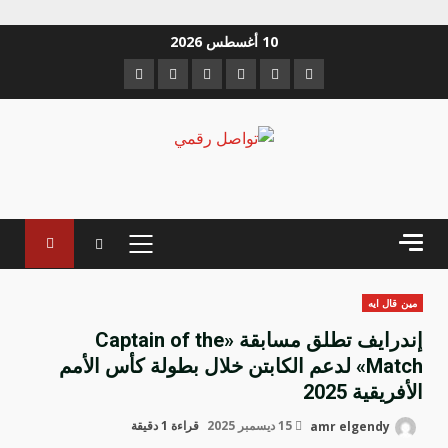
خطي
10 أغسطس 2026
لى
Instagram
Youtube
Linkedin
VK
Twitter
Facebook
لمحتوى
القائمة
الرئيسية
مين قال ايه
إندرايف تطلق مسابقة «Captain of the
Match» لدعم الكابتن خلال بطولة كأس الأمم
الأفريقية 2025
amr elgendy
15 ديسمبر 2025
قراءة 1 دقيقة