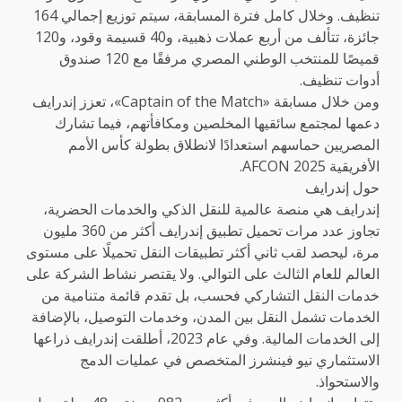
تنظيف. وخلال كامل فترة المسابقة، سيتم توزيع إجمالي 164
جائزة، تتألف من أربع عملات ذهبية، و40 قسيمة وقود، و120
قميصًا للمنتخب الوطني المصري مرفقًا مع 120 صندوق
أدوات تنظيف.
ومن خلال مسابقة «Captain of the Match»، تعزز إندرايف
دعمها لمجتمع سائقيها المخلصين ومكافأتهم، فيما تشارك
المصريين حماسهم استعدادًا لانطلاق بطولة كأس الأمم
الأفريقية AFCON 2025.
حول إندرايف
إندرايف هي منصة عالمية للنقل الذكي والخدمات الحضرية،
تجاوز عدد مرات تحميل تطبيق إندرايف أكثر من 360 مليون
مرة، ليحصد لقب ثاني أكثر تطبيقات النقل تحميلًا على مستوى
العالم للعام الثالث على التوالي. ولا يقتصر نشاط الشركة على
خدمات النقل التشاركي فحسب، بل تقدم قائمة متنامية من
الخدمات تشمل النقل بين المدن، وخدمات التوصيل، بالإضافة
إلى الخدمات المالية. وفي عام 2023، أطلقت إندرايف ذراعها
الاستثماري نيو فينشرز المتخصص في عمليات الدمج
والاستحواذ.