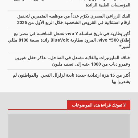
المؤسسات الطبية الرائدة
البنك الزراعي المصري يكرّم عدداً من موظفيه المتميزين لتحقيق
ارقام استثنائية في القروض الشخصية خلال الربع الأول من 2026
أكبر بطارية في تاريخ سلسلة vivo Y تشعل المنافسة في مصر مع
إطلاق vivo Y500، المزود ببطارية BlueVolt رائدة بسعة 8100 مللي
أمبير*
خناقة المليونيرات والغلابة تشتعل في الساحل.. تذاكر حفل شيرين
وعمرو دياب من 1000 جنيه إلى نصف مليون
أكثر من 15 هزة ارتدادية جديدة تابعة لزلزال الفجر.. والمواطنون لم
يشعروا بها
لا تفوتك قراءة هذه الموضوعات