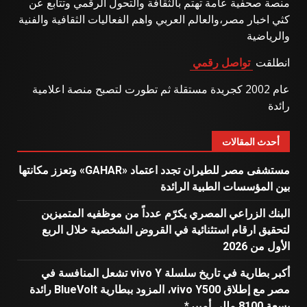
منصة صحفية عامة تهتم بالثقافة والتحول الرقمي وتتابع عن
كثي اخبار مصر،والعالم العربي واهم الفعاليات الثقافية والفنية
والرياضية
انطلقت
تواصل رقمي
عام 2002 كجريدة مستقلة ثم تطورت لتصبح منصة اعلامية
رائدة
أحدث المقالات
مستشفى مصر للطيران تجدد اعتماد «GAHAR» وتعزز مكانتها
بين المؤسسات الطبية الرائدة
البنك الزراعي المصري يكرّم عدداً من موظفيه المتميزين
لتحقيق ارقام استثنائية في القروض الشخصية خلال الربع
الأول من 2026
أكبر بطارية في تاريخ سلسلة vivo Y تشعل المنافسة في
مصر مع إطلاق vivo Y500، المزود ببطارية BlueVolt رائدة
بسعة 8100 مللي أمبير*