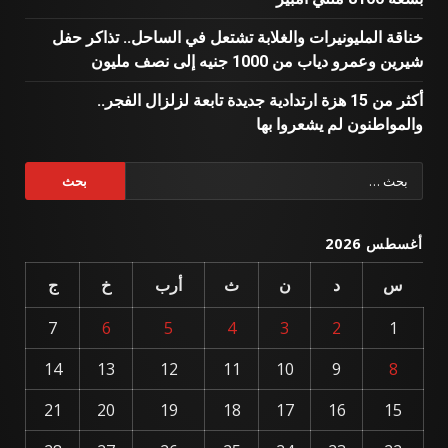
خناقة المليونيرات والغلابة تشتعل في الساحل.. تذاكر حفل
شيرين وعمرو دياب من 1000 جنيه إلى نصف مليون
أكثر من 15 هزة ارتدادية جديدة تابعة لزلزال الفجر..
والمواطنون لم يشعروا بها
البحث
عن:
أغسطس 2026
س
د
ن
ث
أرب
خ
ج
7
6
5
4
3
2
1
14
13
12
11
10
9
8
21
20
19
18
17
16
15