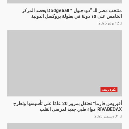
منتخب مصر للـ “دودجبول ” Dodgeball يحصد المركز
الخامس على ١٥ دولة في بطولة بروكسل الدولية
12 يوليو 2026
بكرة وبعده
أفيروس فارما” تحتفل بمرور 20 عامًا على تأسيسها وتطرح
RIVABEDAX دواء طبي جديد لمرضى القلب
31 ديسمبر 2025