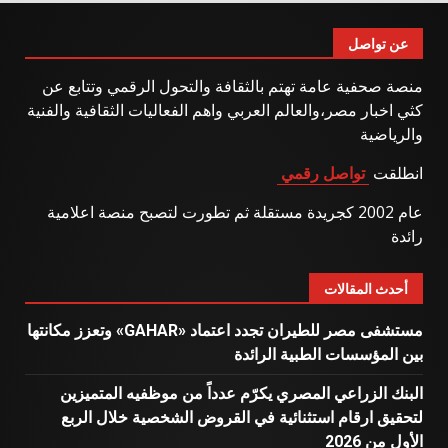
عن تواصل
منصة صحفية عامة تهتم بالثقافة والتحول الرقمي وتتابع عن
كثي اخبار مصر،والعالم العربي واهم الفعاليات الثقافية والفنية
والرياضية
انطلقت
تواصل رقمي
عام 2002 كجريدة مستقلة ثم تطورت لتصبح منصة اعلامية
رائدة
أحدث المقالات
مستشفى مصر للطيران تجدد اعتماد «GAHAR» وتعزز مكانتها
بين المؤسسات الطبية الرائدة
البنك الزراعي المصري يكرّم عدداً من موظفيه المتميزين
لتحقيق ارقام استثنائية في القروض الشخصية خلال الربع
الأول من 2026