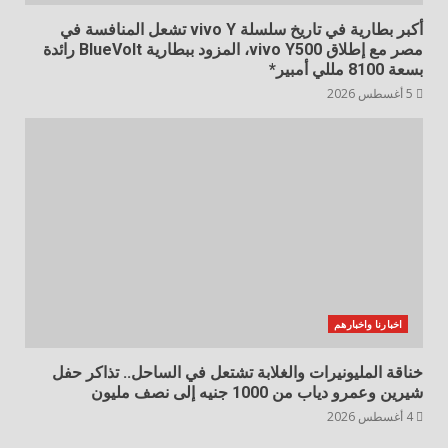
أكبر بطارية في تاريخ سلسلة vivo Y تشعل المنافسة في
مصر مع إطلاق vivo Y500، المزود ببطارية BlueVolt رائدة
بسعة 8100 مللي أمبير*
5 أغسطس 2026
اخبارنا واخبارهم
خناقة المليونيرات والغلابة تشتعل في الساحل.. تذاكر حفل
شيرين وعمرو دياب من 1000 جنيه إلى نصف مليون
4 أغسطس 2026