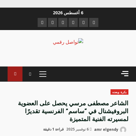
خطي
6 أغسطس 2026
لى
Instagram
Youtube
Linkedin
VK
Twitter
Facebook
لمحتوى
القائمة
الرئيسية
بكرة وبعده
الشاعر مصطفى مرسي يحصل على العضوية
البروفيشنال في “ساسم” الفرنسية تقديرًا
لمسيرته الفنية المتميزة
amr elgendy
6 نوفمبر 2025
قراءة 1 دقيقة