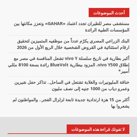
أحدث الموضوعات
مستشفى مصر للطيران تجدد اعتماد «GAHAR» وتعزز مكانتها بين
المؤسسات الطبية الرائدة
البنك الزراعي المصري يكرّم عدداً من موظفيه المتميزين لتحقيق
ارقام استثنائية في القروض الشخصية خلال الربع الأول من 2026
أكبر بطارية في تاريخ سلسلة vivo Y تشعل المنافسة في مصر مع
إطلاق vivo Y500، المزود ببطارية BlueVolt رائدة بسعة 8100 مللي
أمبير*
خناقة المليونيرات والغلابة تشتعل في الساحل.. تذاكر حفل شيرين
وعمرو دياب من 1000 جنيه إلى نصف مليون
أكثر من 15 هزة ارتدادية جديدة تابعة لزلزال الفجر.. والمواطنون لم
يشعروا بها
لا تفوتك قراءة هذه الموضوعات