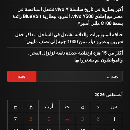
أكبر بطارية في تاريخ سلسلة vivo Y تشعل المنافسة في
مصر مع إطلاق vivo Y500، المزود ببطارية BlueVolt رائدة
بسعة 8100 مللي أمبير*
خناقة المليونيرات والغلابة تشتعل في الساحل.. تذاكر حفل
شيرين وعمرو دياب من 1000 جنيه إلى نصف مليون
أكثر من 15 هزة ارتدادية جديدة تابعة لزلزال الفجر..
والمواطنون لم يشعروا بها
البحث
عن:
أغسطس 2026
س
د
ن
ث
أرب
خ
ج
7
6
5
4
3
2
1