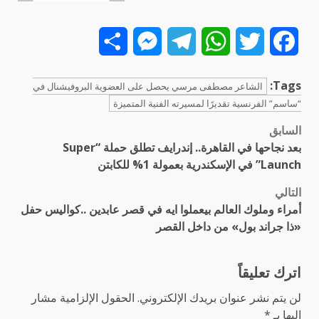
Share
Messenger
Telegram
WhatsApp
Twitter
Facebook
Tags:
الشاعر مصطفى مرسي يحصل على العضوية البروفيشنال في
“ساسم” الفرنسية تقديرًا لمسيرته الفنية المتميزة
السابق
تصفّح
بعد نجاحها في القاهرة.. إندرايف تطلق حملة “Super
المقالات
Launch” في الإسكندرية بعمولة 1% للكابتن
التالي
أمراء وملوك العالم بيعملوا ايه في قصر عابدين ..كواليس حفل
«ذا جراند بول» من داخل القصر
اترك تعليقاً
لن يتم نشر عنوان بريدك الإلكتروني.
الحقول الإلزامية مشار
إليها بـ
*