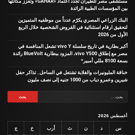
مستشفى مصر للطيران تجدد اعتماد «GAHAR» وتعزز مكانتها
بين المؤسسات الطبية الرائدة
البنك الزراعي المصري يكرّم عدداً من موظفيه المتميزين
لتحقيق ارقام استثنائية في القروض الشخصية خلال الربع
الأول من 2026
أكبر بطارية في تاريخ سلسلة vivo Y تشعل المنافسة في
مصر مع إطلاق vivo Y500، المزود ببطارية BlueVolt رائدة
بسعة 8100 مللي أمبير*
خناقة المليونيرات والغلابة تشتعل في الساحل.. تذاكر حفل
شيرين وعمرو دياب من 1000 جنيه إلى نصف مليون
البحث
عن:
أغسطس 2026
س
د
ن
ث
أرب
خ
ج