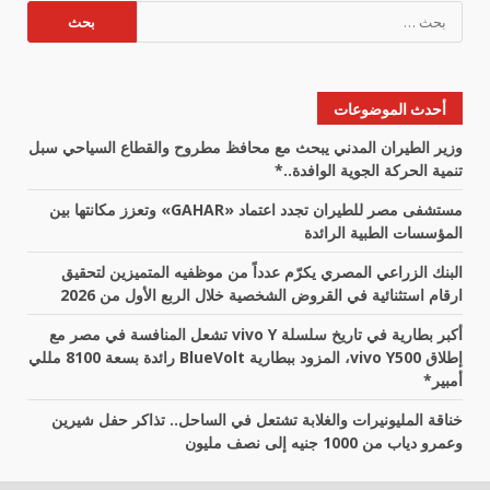
البحث
عن:
أحدث الموضوعات
وزير الطيران المدني يبحث مع محافظ مطروح والقطاع السياحي سبل
تنمية الحركة الجوية الوافدة..*
مستشفى مصر للطيران تجدد اعتماد «GAHAR» وتعزز مكانتها بين
المؤسسات الطبية الرائدة
البنك الزراعي المصري يكرّم عدداً من موظفيه المتميزين لتحقيق
ارقام استثنائية في القروض الشخصية خلال الربع الأول من 2026
أكبر بطارية في تاريخ سلسلة vivo Y تشعل المنافسة في مصر مع
إطلاق vivo Y500، المزود ببطارية BlueVolt رائدة بسعة 8100 مللي
أمبير*
خناقة المليونيرات والغلابة تشتعل في الساحل.. تذاكر حفل شيرين
وعمرو دياب من 1000 جنيه إلى نصف مليون