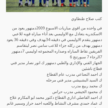
كتب صلاح طنطاوي
في واحده من اقوي مباريات الاسبوع 2009دمنهور يعود من
الاسكندريه بتعادل مع الاوليمبي بعد أداء مباراه قويه للاعبي
دمنهور يتقدم الاوليمبي في دقيقه 34بهدف وفي دقيقه 36 يعود
دمنهور بهدف من ركله جزاء للاعب سامي نصر ليتقاسم
الفريقين نقاط المباراه وصداره المجموعه اوليمبي 7دمنهور
7الرجاء 7 سبورتنج 6
الجهاز الفني والإداري والطبي دمنهور ك انور نصار مدير فني
قطاع ناشئين
ك احمد النعناعي مدرب عام القطاع
ك السيد البشبيشي مدير فني مرحله
ك محمد ربيع مدرب
ك محمود الجيشي مدرب حراس
ك احمد الفاضلي اداري القطاع دكتور محمد ابو المكارم علاج
ك عماد حمدي مشرف النشاط واللعبه احمد حراز وسمير غانم