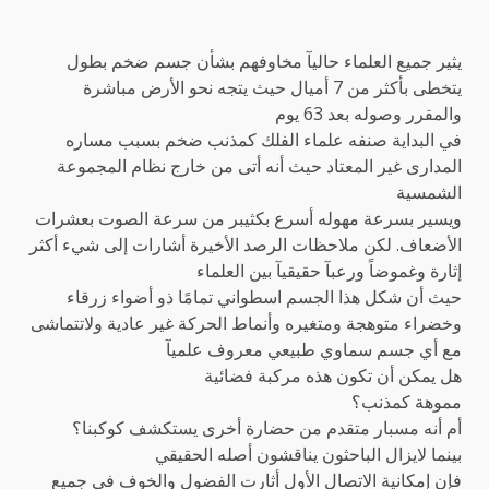
يثير جميع العلماء حاليآ مخاوفهم بشأن جسم ضخم بطول
يتخطى بأكثر من 7 أميال حيث يتجه نحو الأرض مباشرة
والمقرر وصوله بعد 63 يوم
في البداية صنفه علماء الفلك كمذنب ضخم بسبب مساره
المدارى غير المعتاد حيث أنه أتى من خارج نظام المجموعة
الشمسية
ويسير بسرعة مهوله أسرع بكثيبر من سرعة الصوت بعشرات
الأضعاف. لكن ملاحظات الرصد الأخيرة أشارات إلى شيء أكثر
إثارة وغموضاً ورعبآ حقيقيآ بين العلماء
حيث أن شكل هذا الجسم اسطواني تمامًا ذو أضواء زرقاء
وخضراء متوهجة ومتغيره وأنماط الحركة غير عادية ولاتتماشى
مع أي جسم سماوي طبيعي معروف علميآ
هل يمكن أن تكون هذه مركبة فضائية
مموهة كمذنب؟
أم أنه مسبار متقدم من حضارة أخرى يستكشف كوكبنا؟
بينما لايزال الباحثون يناقشون أصله الحقيقي
فإن إمكانية الاتصال الأول أثارت الفضول والخوف في جميع