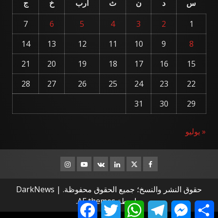
س
د
ن
ث
أرب
خ
ج
7
6
5
4
3
2
1
14
13
12
11
10
9
8
21
20
19
18
17
16
15
28
27
26
25
24
23
22
31
30
29
« يوليو
Instagram
Youtube
Linkedin
VK
Twitter
Facebook
حقوق النشر والنسخ؛ جميع الحقوق محفوظة.
|
DarkNews
بواسطة AF themes.
Facebook
Twitter
WhatsApp
Telegram
Messenger
Share