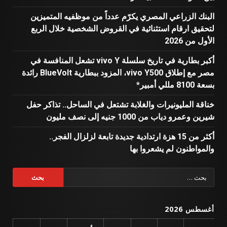
البنك الزراعي المصري يكرّم عدداً من موظفيه المتميزين
لتحقيق ارقام استثنائية في القروض الشخصية خلال الربع
الأول من 2026
أكبر بطارية في تاريخ سلسلة vivo Y تشعل المنافسة في
مصر مع إطلاق vivo Y500، المزود ببطارية BlueVolt رائدة
بسعة 8100 مللي أمبير*
خناقة المليونيرات والغلابة تشتعل في الساحل.. تذاكر حفل
شيرين وعمرو دياب من 1000 جنيه إلى نصف مليون
أكثر من 15 هزة ارتدادية جديدة تابعة لزلزال الفجر..
والمواطنون لم يشعروا بها
البحث
عن:
أغسطس 2026