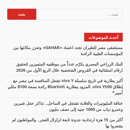
البحث
عن:
أحدث الموضوعات
مستشفى مصر للطيران تجدد اعتماد «GAHAR» وتعزز مكانتها بين
المؤسسات الطبية الرائدة
البنك الزراعي المصري يكرّم عدداً من موظفيه المتميزين لتحقيق
ارقام استثنائية في القروض الشخصية خلال الربع الأول من 2026
أكبر بطارية في تاريخ سلسلة vivo Y تشعل المنافسة في مصر مع
إطلاق vivo Y500، المزود ببطارية BlueVolt رائدة بسعة 8100 مللي
أمبير*
خناقة المليونيرات والغلابة تشتعل في الساحل.. تذاكر حفل شيرين
وعمرو دياب من 1000 جنيه إلى نصف مليون
أكثر من 15 هزة ارتدادية جديدة تابعة لزلزال الفجر.. والمواطنون لم
يشعروا بها