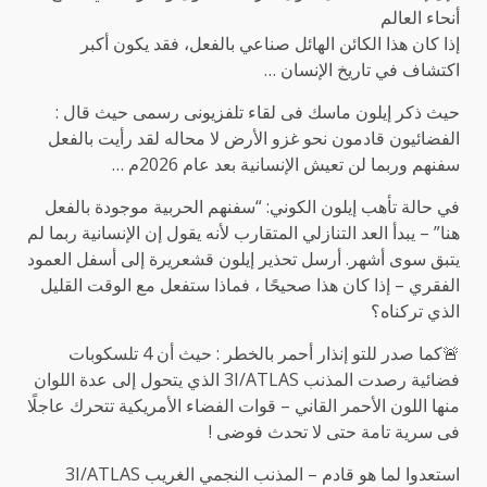
أنحاء العالم
إذا كان هذا الكائن الهائل صناعي بالفعل، فقد يكون أكبر
اكتشاف في تاريخ الإنسان …
حيث ذكر ‏إيلون ماسك فى لقاء تلفزيونى رسمى حيث قال :
الفضائيون قادمون نحو غزو الأرض لا محاله لقد رأيت بالفعل
سفنهم وربما لن تعيش الإنسانية بعد عام 2026م …
في حالة تأهب إيلون الكوني: “سفنهم الحربية موجودة بالفعل
هنا” – يبدأ العد التنازلي المتقارب لأنه يقول إن الإنسانية ربما لم
يتبق سوى أشهر. أرسل تحذير إيلون قشعريرة إلى أسفل العمود
الفقري – إذا كان هذا صحيحًا ، فماذا ستفعل مع الوقت القليل
الذي تركناه؟
🚨كما صدر للتو إنذار أحمر بالخطر : حيث أن 4 تلسكوبات
فضائية رصدت المذنب 3I/ATLAS الذي يتحول إلى عدة اللوان
منها اللون الأحمر القاني – قوات الفضاء الأمريكية تتحرك عاجلًا
فى سرية تامة حتى لا تحدث فوضى !
استعدوا لما هو قادم – المذنب النجمي الغريب 3I/ATLAS