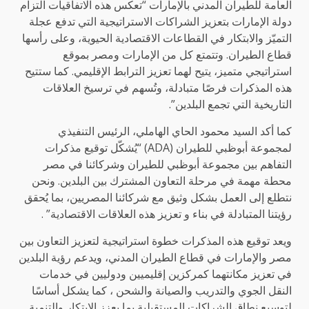
العامة للطيران المدني بالإمارات “تعكس هذه الاتفاقيات التزام
دولة الإمارات بتعزيز الشراكات الاستراتيجية التي تدفع عجلة
التميّز والابتكار في القطاعات الاقتصادية الحيوية، وعلى رأسها
قطاع الطيران. وتتمتع كل من الإمارات ومصر بموقع
استراتيجي متميز، يتيح لهما تعزيز الترابط الإقليمي. كما ستتيح
هذه المذكرات فرصًا متبادلة، وتُسهم في ترسيخ العلاقات
التاريخية التي تجمع البلدين”.
كما أكد السيد محمود الحاي الهاملي، الرئيس التنفيذي
لمجموعة أبوظبي للطيران (ADA) “يُشكّل توقيع مذكرات
التفاهم بين مجموعة أبوظبي للطيران وشركائنا في مصر
محطة مهمة في مرحلة التعاون المشترك بين البلدين. ونحن
نتطلع إلى العمل بشكل وثيق مع شركائنا المصريين، بما يُحقق
رؤيتنا المتبادلة في بناء و تعزيز هذه العلاقات الاقتصادية” .
ويعد توقيع هذه المذكرات خطوة استراتيجية لتعزيز التعاون بين
مصر والإمارات في قطاع الطيران المدني، ويدعم رؤية البلدين
في تعزيز مكانتهما كمركزين إقليميين ودوليين في خدمات
النقل الجوي والتدريب والصيانة والشحن ، كما يشكل أساسًا
لتوسيع نطاق الشراكات المستقبلية بما يعزز الابتكار والتنمية