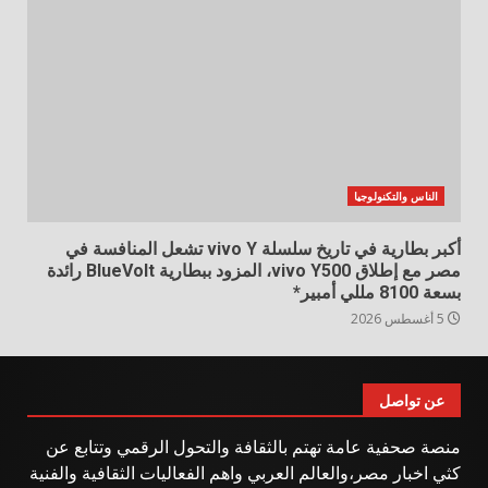
الناس والتكنولوجيا
أكبر بطارية في تاريخ سلسلة vivo Y تشعل المنافسة في
مصر مع إطلاق vivo Y500، المزود ببطارية BlueVolt رائدة
بسعة 8100 مللي أمبير*
5 أغسطس 2026
عن تواصل
منصة صحفية عامة تهتم بالثقافة والتحول الرقمي وتتابع عن
كثي اخبار مصر،والعالم العربي واهم الفعاليات الثقافية والفنية