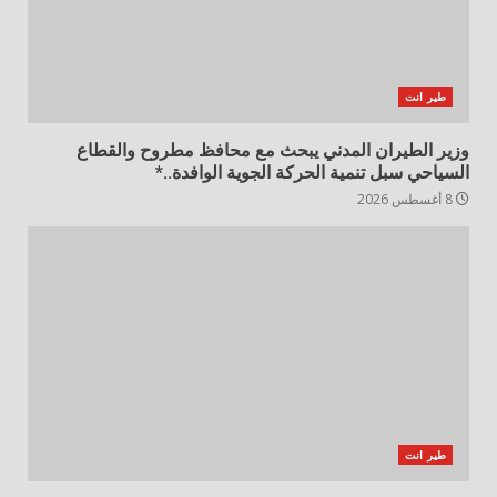
طير انت
وزير الطيران المدني يبحث مع محافظ مطروح والقطاع
السياحي سبل تنمية الحركة الجوية الوافدة..*
8 أغسطس 2026
طير انت