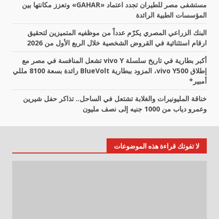
مستشفى مصر للطيران تجدد اعتماد «GAHAR» وتعزز مكانتها بين
المؤسسات الطبية الرائدة
البنك الزراعي المصري يكرّم عدداً من موظفيه المتميزين لتحقيق
ارقام استثنائية في القروض الشخصية خلال الربع الأول من 2026
أكبر بطارية في تاريخ سلسلة vivo Y تشعل المنافسة في مصر مع
إطلاق vivo Y500، المزود ببطارية BlueVolt رائدة بسعة 8100 مللي
أمبير*
خناقة المليونيرات والغلابة تشتعل في الساحل.. تذاكر حفل شيرين
وعمرو دياب من 1000 جنيه إلى نصف مليون
لا تفوتك قراءة هذه الموضوعات