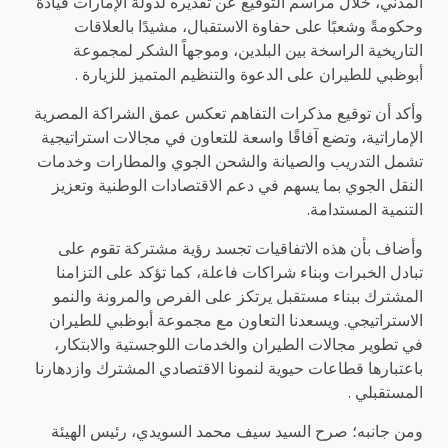
المدني، خلال مراسم التوقيع عن تقديره لدولة الإمارات قيادةً
وحكومةً وشعبًا على حفاوة الاستقبال، مشيدًا بالعلاقات
التاريخية الراسخة بين البلدين، وموجهاً الشكر لمجموعة
أبوظبي للطيران على الدعوة والتنظيم المتميز للزيارة .
وأكد أن توقيع مذكرات التفاهم تعكس عمق الشراكة المصرية
الإماراتية، وتضع آفاقًا واسعة للتعاون في مجالات استراتيجية
تشمل التدريب والصيانة والشحن الجوي والمطارات وخدمات
النقل الجوي بما يسهم في دعم الاقتصادات الوطنية وتعزيز
التنمية المستدامة.
وأضاف بأن هذه الاتفاقيات تجسد رؤية مشتركة تقوم على
تبادل الخبرات وبناء شراكات فاعلة، كما تؤكد على التزامنا
المشترك ببناء مستقبل يرتكز على الفرص والمرونة والنمو
الاستراتيجي. ويسعدنا التعاون مع مجموعة أبوظبي للطيران
في تطوير مجالات الطيران والخدمات اللوجستية والابتكار،
باعتبارها قطاعات حيوية لنمونا الاقتصادي المشترك وازدهارنا
المستقبلي .
ومن جانبه؛ صرح السيد سيف محمد السويدي، رئيس الهيئة