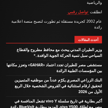
والرياضية
انطلقت
تواصل رقمي
عام 2002 كجريدة مستقلة ثم تطورت لتصبح منصة اعلامية
رائدة
أحدث المقالات
وزير الطيران المدني يبحث مع محافظ مطروح والقطاع
السياحي سبل تنمية الحركة الجوية الوافدة..*
مستشفى مصر للطيران تجدد اعتماد «GAHAR» وتعزز مكانتها
بين المؤسسات الطبية الرائدة
البنك الزراعي المصري يكرّم عدداً من موظفيه المتميزين
لتحقيق ارقام استثنائية في القروض الشخصية خلال الربع
الأول من 2026
أكبر بطارية في تاريخ سلسلة vivo Y تشعل المنافسة في
مصر مع إطلاق vivo Y500، المزود ببطارية BlueVolt رائدة