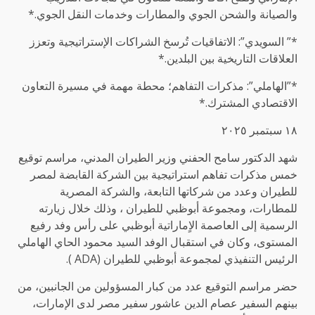
والصيانة والشحن الجوي والمطارات وخدمات النقل الجوي.*
*” السويدي”: الاتفاقيات تُرسخ الشراكات الإستراتيجية وتعزز
العلاقات التاريخية بين البلدين.*
*”الهاملي”: مذكرات التفاهم؛ محطة مهمة في مسيرة التعاون
الاقتصادي المشترك.*
١٨ سبتمبر ٢٠٢٥
شهد الدكتور سامح الحفني وزير الطيران المدني، مراسم توقيع
خمس مذكرات تفاهم استراتيجية بين الشركة القابضة لمصر
للطيران وعدد من شركاتها التابعة، والشركة المصرية
للمطارات، ومجموعة أبوظبي للطيران ، وذلك خلال زيارته
الرسمية إلى العاصمة الاٍماراتية أبوظبي على رأس وفد رفيع
المستوى، وكان في استقبال الوفد السيد محمود الحاي الهاملي
الرئيس التنفيذي لمجموعة أبوظبي للطيران (ADA ).
حضر مراسم التوقيع عدد من كبار المسؤولين من الجانبين، من
بينهم السفير عصام الدين عاشور سفير مصر لدى الإمارات،