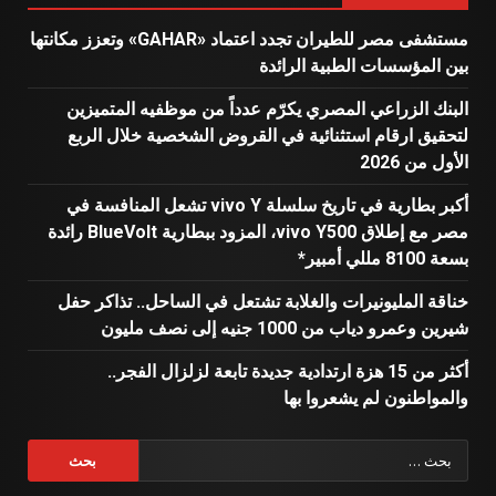
مستشفى مصر للطيران تجدد اعتماد «GAHAR» وتعزز مكانتها
بين المؤسسات الطبية الرائدة
البنك الزراعي المصري يكرّم عدداً من موظفيه المتميزين
لتحقيق ارقام استثنائية في القروض الشخصية خلال الربع
الأول من 2026
أكبر بطارية في تاريخ سلسلة vivo Y تشعل المنافسة في
مصر مع إطلاق vivo Y500، المزود ببطارية BlueVolt رائدة
بسعة 8100 مللي أمبير*
خناقة المليونيرات والغلابة تشتعل في الساحل.. تذاكر حفل
شيرين وعمرو دياب من 1000 جنيه إلى نصف مليون
أكثر من 15 هزة ارتدادية جديدة تابعة لزلزال الفجر..
والمواطنون لم يشعروا بها
البحث
عن: