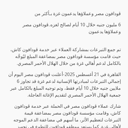
ڤودافون مصر وعملاؤها يدعمون غزة بـأكثر من
6 مليون جنيه خلال 10 أيام لصالح لغزه..ڤودافون مصر
وعملاؤها يدعمون
تم جمع التبرعات بمشاركة العملاء عبر خدمة ڤودافون كاش،
حيث قامت مؤسسة ڤودافون مصر بمضاعفة المبلغ ليُوجَّه
بالكامل لدعم أهالي غزة من خلال الهلال الأحمر المصري.
القاهرة في 21 أغسطس 2025-أعلنت ڤودافون مصر اليوم أن
إجمالي التبرعات لمبادرتها الإنسانية لدعم غزة قد تجاوز 6
ملايين جنيه خلال 10 أيام فقط، وتم توجيه المبلغ بالكامل عبر
جمعية الهلال الأحمر المصري لتقديم الإغاثة العاجلة.
شارك عملاء ڤودافون مصر في الحملة عبر خدمة ڤودافون
كاش، وقامت مؤسسة ڤودافون مصر بمضاعفة قيمة
التبرعات لتعظيم الأثر، ما أسهم في مضاعفة الدعم الموجه
لأهالي غزة. كما يستعد موظفو ڤودافون للتطوع في تجهيز