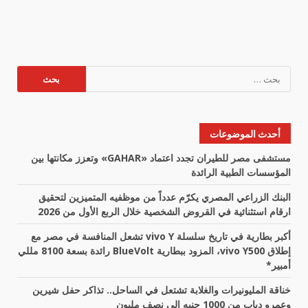
البحث
عن:
أحدث الموضوعات
مستشفى مصر للطيران تجدد اعتماد «GAHAR» وتعزز مكانتها بين
المؤسسات الطبية الرائدة
البنك الزراعي المصري يكرّم عدداً من موظفيه المتميزين لتحقيق
ارقام استثنائية في القروض الشخصية خلال الربع الأول من 2026
أكبر بطارية في تاريخ سلسلة vivo Y تشعل المنافسة في مصر مع
إطلاق vivo Y500، المزود ببطارية BlueVolt رائدة بسعة 8100 مللي
أمبير*
خناقة المليونيرات والغلابة تشتعل في الساحل.. تذاكر حفل شيرين
وعمرو دياب من 1000 جنيه إلى نصف مليون