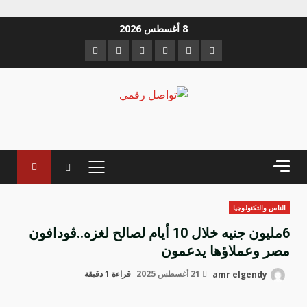
خطي
8 أغسطس 2026
لى
Instagram
Youtube
Linkedin
VK
Twitter
Facebook
لمحتوى
القائمة
الرئيسية
الناس والتكنولوجيا
6مليون جنيه خلال 10 أيام لصالح لغزه..ڤودافون
مصر وعملاؤها يدعمون
amr elgendy
21 أغسطس 2025
قراءة 1 دقيقة