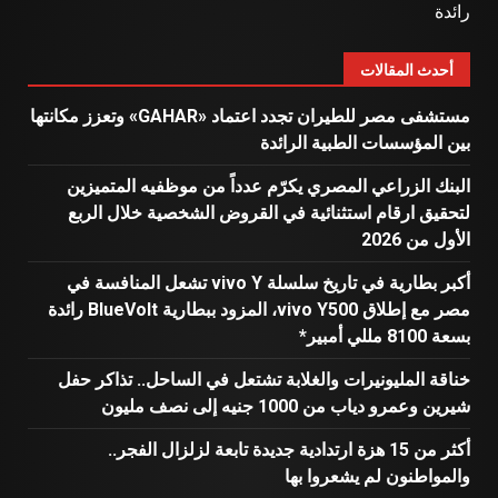
رائدة
أحدث المقالات
مستشفى مصر للطيران تجدد اعتماد «GAHAR» وتعزز مكانتها
بين المؤسسات الطبية الرائدة
البنك الزراعي المصري يكرّم عدداً من موظفيه المتميزين
لتحقيق ارقام استثنائية في القروض الشخصية خلال الربع
الأول من 2026
أكبر بطارية في تاريخ سلسلة vivo Y تشعل المنافسة في
مصر مع إطلاق vivo Y500، المزود ببطارية BlueVolt رائدة
بسعة 8100 مللي أمبير*
خناقة المليونيرات والغلابة تشتعل في الساحل.. تذاكر حفل
شيرين وعمرو دياب من 1000 جنيه إلى نصف مليون
أكثر من 15 هزة ارتدادية جديدة تابعة لزلزال الفجر..
والمواطنون لم يشعروا بها