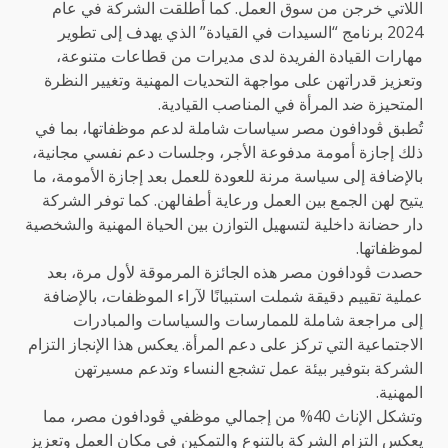
اللاتي خرجن من سوق العمل. كما أطلقت الشركة في عام
2024 برنامج “السيدات في القيادة” الذي يهدف إلى تطوير
مهارات القيادة الفريدة لدى مديرات من قطاعات متنوعة،
وتعزيز قدراتهن على مواجهة التحديات المهنية وتغيير النظرة
المتحيزة ضد المرأة في المناصب القيادية.
تُطبق ڤودافون مصر سياسات شاملة لدعم موظفاتها، بما في
ذلك إجازة أمومة مدفوعة الأجر، وجلسات دعم نفسي مجانية،
بالإضافة إلى سياسة مرنة للعودة للعمل بعد إجازة الأمومة، ما
يتيح لهن الجمع بين العمل ورعاية أطفالهن. كما توفر الشركة
دار حضانة داخلية لتسهيل التوازن بين الحياة المهنية والشخصية
لموظفاتها.
حصدت ڤودافون مصر هذه الجائزة المرموقة لأول مرة، بعد
عملية تقييم دقيقة شملت استبيانًا لآراء الموظفات، بالإضافة
إلى مراجعة شاملة للممارسات والسياسات والمبادرات
الاجتماعية التي تركز على دعم المرأة. يعكس هذا الإنجاز التزام
الشركة بتوفير بيئة عمل تشجع النساء وتدعم مسيرتهن
المهنية.
وتشكل الإناث 40% من إجمالي موظفي ڤودافون مصر، مما
يعكس التزام الشركة بالتنوع والتمكين في مكان العمل وتعزيز