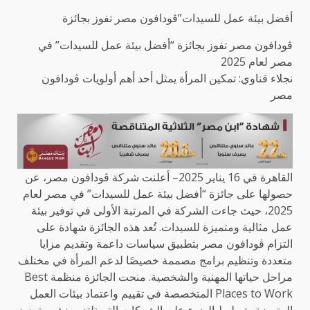
أفضل بيئة عمل للسيدات”ڤودافون مصر تفوز بجائزة
ڤودافون مصر تفوز بجائزة “أفضل بيئة عمل للسيدات” في
مصر لعام 2025
نجلاء قناوي: تمكين المرأة يمثل أحد أهم أولويات ڤودافون
مصر
القاهرة في 16 يناير 2025– أعلنت شركة ڤودافون مصر، عن
حصولها على جائزة “أفضل بيئة عمل للسيدات” في مصر لعام
2025، حيث جاءت الشركة في المرتبة الأولى في توفير بيئة
عمل مثالية ومتميزة للسيدات. تُعد هذه الجائزة شهادة على
التزام ڤودافون مصر بتطبيق سياسات داعمة وتقديم مزايا
متعددة وتنظيم برامج مصممة خصيصًا لدعم المرأة في مختلف
مراحل حياتها المهنية والشخصية. منحت الجائزة منظمة Best
Places to Work المتخصصة في تقييم واعتماد بيئات العمل
المتميزة وتسليط الضوء على الشركات التي تلتزم بنشر وتعزيز