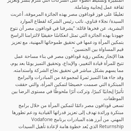
ثقافة عمل إيجابية وشاملة.
تعليقًا على فوز ڤودافون مصر بهذه الجائزة المرموقة، أعربت
السيدة/ نجلاء قناوي، نائب رئيس الشركة لقطاع الموارد
البشرية، عن فخرها قائلة: “يشرفنا في ڤودافون مصر أن نتوج
جهودنا بهذه الجائزة التي تمثل انعكاسًا حقيقيًا لالتزامنا الراسخ
بتمكين المرأة ودعمها في تحقيق طموحاتها المهنية، مع تعزيز
قيم المساواة بين الجنسين”.
هذا الإنجاز يعكس رؤية ڤودافون مصر في بناء مساحة عمل
تتيح للمرأة قيادة التغيير، والإبداع، وتحقيق التميز يومًا بعد يوم،
مما يسهم بشكل مباشر في تحقيق نجاح الشركة واستدامته.
وقد جاء هذا التميز ثمرةً لمجموعة من المبادرات والبرامج
المبتكرة التي صممت خصيصًا لتمكين المرأة، والتي حققت
تأثيرًا إيجابيًا كبيرًا، وتركت أثرًا ملحوظًا في مستوى الرضا بين
الموظفات.
تسعى ڤودافون مصر دائمًا لتمكين المرأة من خلال برامج
مبتكرة ورائدة تهدف إلى تعزيز قدراتها القيادية ودعم تطورها
المهني. من أبرز هذه المبادرات برنامج Vodafone
Returnship الذي يُعد خطوة هامة لإعادة تأهيل السيدات