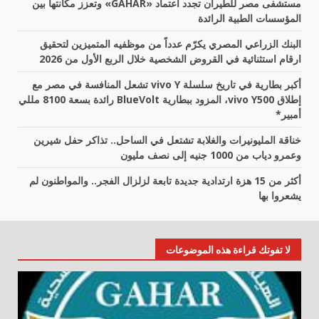
مستشفى مصر للطيران تجدد اعتماد «GAHAR» وتعزز مكانتها بين
المؤسسات الطبية الرائدة
البنك الزراعي المصري يكرّم عدداً من موظفيه المتميزين لتحقيق
ارقام استثنائية في القروض الشخصية خلال الربع الأول من 2026
أكبر بطارية في تاريخ سلسلة vivo Y تشعل المنافسة في مصر مع
إطلاق vivo Y500، المزود ببطارية BlueVolt رائدة بسعة 8100 مللي
أمبير*
خناقة المليونيرات والغلابة تشتعل في الساحل.. تذاكر حفل شيرين
وعمرو دياب من 1000 جنيه إلى نصف مليون
أكثر من 15 هزة ارتدادية جديدة تابعة لزلزال الفجر.. والمواطنون لم
يشعروا بها
لا تفوتك قراءة هذه الموضوعات