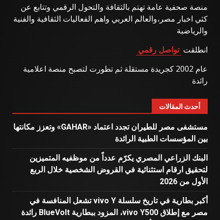
منصة صحفية عامة تهتم بالثقافة والتحول الرقمي وتتابع عن
كثي اخبار مصر،والعالم العربي واهم الفعاليات الثقافية والفنية
والرياضية
انطلقت
تواصل رقمي
عام 2002 كجريدة مستقلة ثم تطورت لتصبح منصة اعلامية
رائدة
أحدث المقالات
مستشفى مصر للطيران تجدد اعتماد «GAHAR» وتعزز مكانتها
بين المؤسسات الطبية الرائدة
البنك الزراعي المصري يكرّم عدداً من موظفيه المتميزين
لتحقيق ارقام استثنائية في القروض الشخصية خلال الربع
الأول من 2026
أكبر بطارية في تاريخ سلسلة vivo Y تشعل المنافسة في
مصر مع إطلاق vivo Y500، المزود ببطارية BlueVolt رائدة