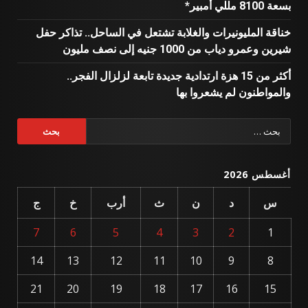
بسعة 8100 مللي أمبير*
خناقة المليونيرات والغلابة تشتعل في الساحل.. تذاكر حفل
شيرين وعمرو دياب من 1000 جنيه إلى نصف مليون
أكثر من 15 هزة ارتدادية جديدة تابعة لزلزال الفجر..
والمواطنون لم يشعروا بها
البحث
عن:
أغسطس 2026
س
د
ن
ث
أرب
خ
ج
7
6
5
4
3
2
1
14
13
12
11
10
9
8
21
20
19
18
17
16
15