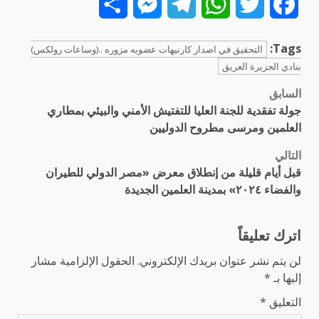
Share
Messenger
Telegram
WhatsApp
Twitter
Facebook
Tags:
التحقيق في اصدار كارنيهات عضويه مزوره ..(وساعات رولكس)
بنادي الجزيرة العريق
السابق
تصفّح
جولة تفقدية للجنة العليا للتفتيش الأمني والبيئي بمطاري
المقالات
العلمين ومرسى مطروح الدوليين
التالي
قبل أيام قليلة من إنطلاق معرض «مصر الدولي للطيران
والفضاء ٢٠٢٤» بمدينة العلمين الجديدة
اترك تعليقاً
لن يتم نشر عنوان بريدك الإلكتروني.
الحقول الإلزامية مشار
إليها بـ
*
التعليق
*