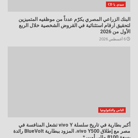
سيدي يا CD
البنك الزراعي المصري يكرّم عدداً من موظفيه المتميزين
لتحقيق ارقام استثنائية في القروض الشخصية خلال الربع
الأول من 2026
6 أغسطس 2026
الناس والتكنولوجيا
أكبر بطارية في تاريخ سلسلة vivo Y تشعل المنافسة في
مصر مع إطلاق vivo Y500، المزود ببطارية BlueVolt رائدة
بسعة 8100 مللي أمبير*