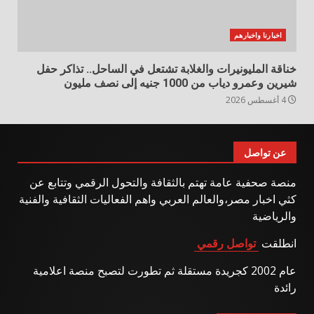
اخبارنا واخبارهم
خناقة المليونيرات والغلابة تشتعل في الساحل.. تذاكر حفل
شيرين وعمرو دياب من 1000 جنيه إلى نصف مليون
4 أغسطس 2026
عن تواصل
منصة صحفية عامة تهتم بالثقافة والتحول الرقمي وتتابع عن
كثي اخبار مصر،والعالم العربي واهم الفعاليات الثقافية والفنية
والرياضية
انطلقت
تواصل رقمي
عام 2002 كجريدة مستقلة ثم تطورت لتصبح منصة اعلامية
رائدة