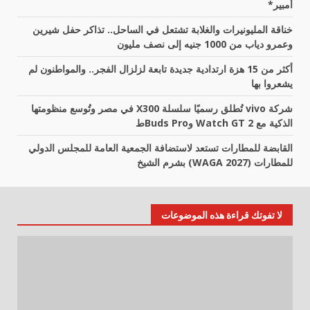
أمبير*
خناقة المليونيرات والغلابة تشتعل في الساحل.. تذاكر حفل شيرين
وعمرو دياب من 1000 جنيه إلى نصف مليون
أكثر من 15 هزة ارتدادية جديدة تابعة لزلزال الفجر.. والمواطنون لم
يشعروا بها
شركة vivo تُطلق رسميًا سلسلة X300 في مصر وتُوسع منظومتها
الذكية مع Watch GT 2 وBuds Proط
القابضة للمطارات تستعد لاستضافة الجمعية العامة للمجلس الدولي
للمطارات (WAGA 2027) بشرم الشيخ
لا تفوتك قراءة هذه الموضوعات