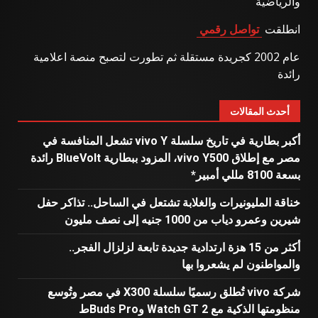
والرياضية
انطلقت
تواصل رقمي
عام 2002 كجريدة مستقلة ثم تطورت لتصبح منصة اعلامية
رائدة
أحدث المقالات
أكبر بطارية في تاريخ سلسلة vivo Y تشعل المنافسة في
مصر مع إطلاق vivo Y500، المزود ببطارية BlueVolt رائدة
بسعة 8100 مللي أمبير*
خناقة المليونيرات والغلابة تشتعل في الساحل.. تذاكر حفل
شيرين وعمرو دياب من 1000 جنيه إلى نصف مليون
أكثر من 15 هزة ارتدادية جديدة تابعة لزلزال الفجر..
والمواطنون لم يشعروا بها
شركة vivo تُطلق رسميًا سلسلة X300 في مصر وتُوسع
منظومتها الذكية مع Watch GT 2 وBuds Proط