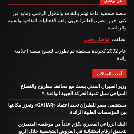
عن تواصل
منصة صحفية عامة تهتم بالثقافة والتحول الرقمي وتتابع عن
كثي اخبار مصر،والعالم العربي واهم الفعاليات الثقافية والفنية
والرياضية
انطلقت
تواصل رقمي
عام 2002 كجريدة مستقلة ثم تطورت لتصبح منصة اعلامية
رائدة
أحدث المقالات
وزير الطيران المدني يبحث مع محافظ مطروح والقطاع
السياحي سبل تنمية الحركة الجوية الوافدة..*
مستشفى مصر للطيران تجدد اعتماد «GAHAR» وتعزز مكانتها
بين المؤسسات الطبية الرائدة
البنك الزراعي المصري يكرّم عدداً من موظفيه المتميزين
لتحقيق ارقام استثنائية في القروض الشخصية خلال الربع