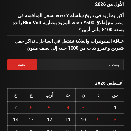
الأول من 2026
أكبر بطارية في تاريخ سلسلة vivo Y تشعل المنافسة في
مصر مع إطلاق vivo Y500، المزود ببطارية BlueVolt رائدة
بسعة 8100 مللي أمبير*
خناقة المليونيرات والغلابة تشتعل في الساحل.. تذاكر حفل
شيرين وعمرو دياب من 1000 جنيه إلى نصف مليون
البحث
عن:
أغسطس 2026
س
د
ن
ث
أرب
خ
ج
7
6
5
4
3
2
1
14
13
12
11
10
9
8