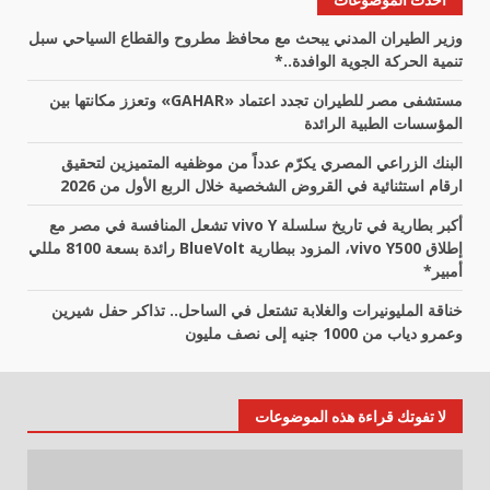
وزير الطيران المدني يبحث مع محافظ مطروح والقطاع السياحي سبل
تنمية الحركة الجوية الوافدة..*
مستشفى مصر للطيران تجدد اعتماد «GAHAR» وتعزز مكانتها بين
المؤسسات الطبية الرائدة
البنك الزراعي المصري يكرّم عدداً من موظفيه المتميزين لتحقيق
ارقام استثنائية في القروض الشخصية خلال الربع الأول من 2026
أكبر بطارية في تاريخ سلسلة vivo Y تشعل المنافسة في مصر مع
إطلاق vivo Y500، المزود ببطارية BlueVolt رائدة بسعة 8100 مللي
أمبير*
خناقة المليونيرات والغلابة تشتعل في الساحل.. تذاكر حفل شيرين
وعمرو دياب من 1000 جنيه إلى نصف مليون
لا تفوتك قراءة هذه الموضوعات