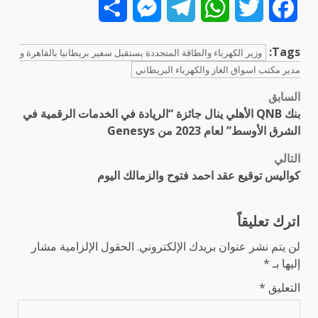
Share
Messenger
Telegram
WhatsApp
Twitter
Facebook
Tags:
وزير الكهرباء والطاقة المتجددة يستقبل سفير بريطانيا بالقاهرة و
مدير مكتب اسواق الغاز والكهرباء البريطاني
السابق
تصفّح
بنك QNB الأهلي ينال جائزة “الريادة في الخدمات الرقمية في
المقالات
الشرق الأوسط” لعام 2023 من Genesys
التالي
كواليس توقيع عقد احمد فتوح والزمالك اليوم
اترك تعليقاً
لن يتم نشر عنوان بريدك الإلكتروني.
الحقول الإلزامية مشار
إليها بـ
*
التعليق
*