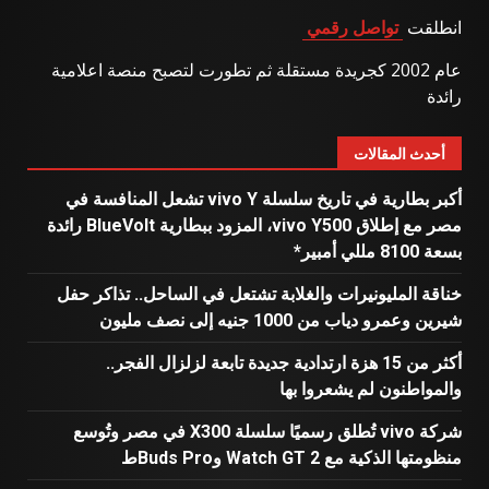
انطلقت
تواصل رقمي
عام 2002 كجريدة مستقلة ثم تطورت لتصبح منصة اعلامية
رائدة
أحدث المقالات
أكبر بطارية في تاريخ سلسلة vivo Y تشعل المنافسة في
مصر مع إطلاق vivo Y500، المزود ببطارية BlueVolt رائدة
بسعة 8100 مللي أمبير*
خناقة المليونيرات والغلابة تشتعل في الساحل.. تذاكر حفل
شيرين وعمرو دياب من 1000 جنيه إلى نصف مليون
أكثر من 15 هزة ارتدادية جديدة تابعة لزلزال الفجر..
والمواطنون لم يشعروا بها
شركة vivo تُطلق رسميًا سلسلة X300 في مصر وتُوسع
منظومتها الذكية مع Watch GT 2 وBuds Proط