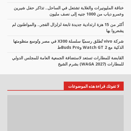
خناقة المليونيرات والغلابة تشتعل في الساحل.. تذاكر حفل شيرين
وعمرو دياب من 1000 جنيه إلى نصف مليون
أكثر من 15 هزة ارتدادية جديدة تابعة لزلزال الفجر.. والمواطنون لم
يشعروا بها
شركة vivo تُطلق رسميًا سلسلة X300 في مصر وتُوسع منظومتها
الذكية مع Watch GT 2 وBuds Proط
القابضة للمطارات تستعد لاستضافة الجمعية العامة للمجلس الدولي
للمطارات (WAGA 2027) بشرم الشيخ
لا تفوتك قراءة هذه الموضوعات