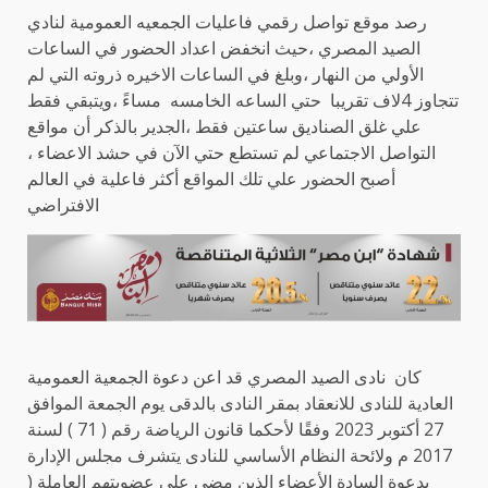
رصد موقع تواصل رقمي فاعليات الجمعيه العمومية لنادي
الصيد المصري ،حيث انخفض اعداد الحضور في الساعات
الأولي من النهار ،وبلغ في الساعات الاخيره ذروته التي لم
تتجاوز 4لاف تقريبا حتي الساعه الخامسه مساءً ،ويتبقي فقط
علي غلق الصناديق ساعتين فقط ،الجدير بالذكر أن مواقع
التواصل الاجتماعي لم تستطع حتي الآن في حشد الاعضاء ،
أصبح الحضور علي تلك المواقع أكثر فاعلية في العالم
الافتراضي
كان نادى الصيد المصري قد اعن دعوة الجمعية العمومية
العادية للنادى للانعقاد بمقر النادى بالدقى يوم الجمعة الموافق
27 أكتوبر 2023 وفقًا لأحكما قانون الرياضة رقم ( 71 ) لسنة
2017 م ولائحة النظام الأساسي للنادى يتشرف مجلس الإدارة
بدعوة السادة الأعضاء الذين مضى على عضويتهم العاملة (