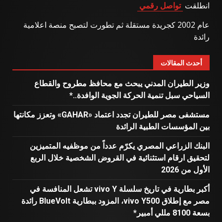
انطلقت
تواصل رقمي
عام 2002 كجريدة مستقلة ثم تطورت لتصبح منصة اعلامية
رائدة
أحدث المقالات
وزير الطيران المدني يبحث مع محافظ مطروح والقطاع
السياحي سبل تنمية الحركة الجوية الوافدة..*
مستشفى مصر للطيران تجدد اعتماد «GAHAR» وتعزز مكانتها
بين المؤسسات الطبية الرائدة
البنك الزراعي المصري يكرّم عدداً من موظفيه المتميزين
لتحقيق ارقام استثنائية في القروض الشخصية خلال الربع
الأول من 2026
أكبر بطارية في تاريخ سلسلة vivo Y تشعل المنافسة في
مصر مع إطلاق vivo Y500، المزود ببطارية BlueVolt رائدة
بسعة 8100 مللي أمبير*