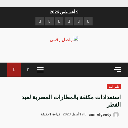
خطي
9 أغسطس 2026
لى
Instagram
Youtube
Linkedin
VK
Twitter
Facebook
لمحتوى
القائمة
الرئيسية
طير انت
استعدادات مكثفة بالمطارات المصرية لعيد
الفطر
amr elgendy
19 أبريل 2023
قراءة 1 دقيقة