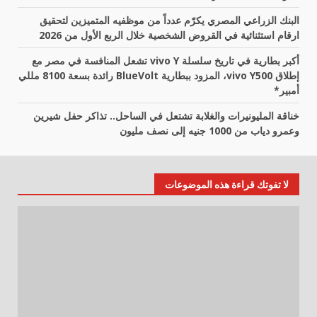
البنك الزراعي المصري يكرّم عدداً من موظفيه المتميزين لتحقيق
ارقام استثنائية في القروض الشخصية خلال الربع الأول من 2026
أكبر بطارية في تاريخ سلسلة vivo Y تشعل المنافسة في مصر مع
إطلاق vivo Y500، المزود ببطارية BlueVolt رائدة بسعة 8100 مللي
أمبير*
خناقة المليونيرات والغلابة تشتعل في الساحل.. تذاكر حفل شيرين
وعمرو دياب من 1000 جنيه إلى نصف مليون
لا تفوتك قراءة هذه الموضوعات