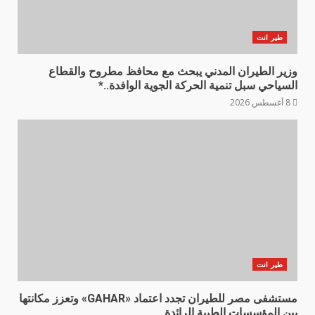
طير انت
وزير الطيران المدني يبحث مع محافظ مطروح والقطاع
السياحي سبل تنمية الحركة الجوية الوافدة..*
8 أغسطس 2026
طير انت
مستشفى مصر للطيران تجدد اعتماد «GAHAR» وتعزز مكانتها
بين المؤسسات الطبية الرائدة