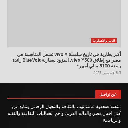
الناس والتكنولوجيا
أكبر بطارية في تاريخ سلسلة vivo Y تشعل المنافسة في
مصر مع إطلاق vivo Y500، المزود ببطارية BlueVolt رائدة
بسعة 8100 مللي أمبير*
5 أغسطس 2026
عن تواصل
منصة صحفية عامة تهتم بالثقافة والتحول الرقمي وتتابع عن
كثي اخبار مصر،والعالم العربي واهم الفعاليات الثقافية والفنية
والرياضية