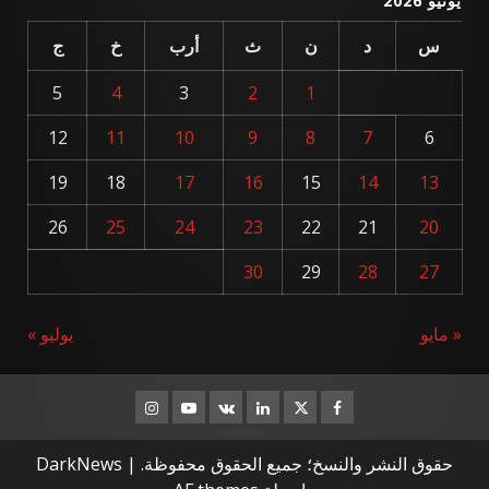
يونيو 2026
س
د
ن
ث
أرب
خ
ج
5
4
3
2
1
12
11
10
9
8
7
6
19
18
17
16
15
14
13
26
25
24
23
22
21
20
30
29
28
27
« مايو
يوليو »
Instagram
Youtube
Linkedin
VK
Twitter
Facebook
حقوق النشر والنسخ؛ جميع الحقوق محفوظة.
|
DarkNews