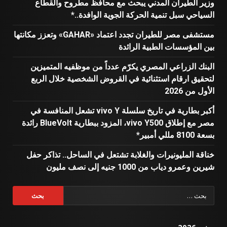
وزير الطيران المدني يبحث مع محافظ مطروح والقطاع
السياحي سبل تنمية الحركة الجوية الوافدة..*
مستشفى مصر للطيران تجدد اعتماد «GAHAR» وتعزز مكانتها
بين المؤسسات الطبية الرائدة
البنك الزراعي المصري يكرّم عدداً من موظفيه المتميزين
لتحقيق ارقام استثنائية في القروض الشخصية خلال الربع
الأول من 2026
أكبر بطارية في تاريخ سلسلة vivo Y تشعل المنافسة في
مصر مع إطلاق vivo Y500، المزود ببطارية BlueVolt رائدة
بسعة 8100 مللي أمبير*
خناقة المليونيرات والغلابة تشتعل في الساحل.. تذاكر حفل
شيرين وعمرو دياب من 1000 جنيه إلى نصف مليون
البحث
عن: