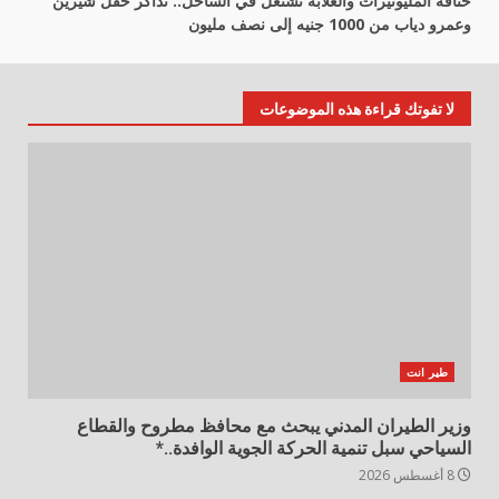
خناقة المليونيرات والغلابة تشتعل في الساحل.. تذاكر حفل شيرين
وعمرو دياب من 1000 جنيه إلى نصف مليون
لا تفوتك قراءة هذه الموضوعات
طير انت
وزير الطيران المدني يبحث مع محافظ مطروح والقطاع
السياحي سبل تنمية الحركة الجوية الوافدة..*
8 أغسطس 2026