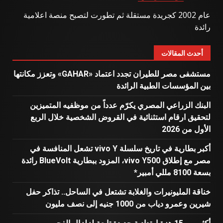
عام 2002 كجريدة مستقلة ثم تطورت لتصبح منصة اعلامية
رائدة
أحدث المقالات
مستشفى مصر للطيران تجدد اعتماد «GAHAR» وتعزز مكانتها
بين المؤسسات الطبية الرائدة
البنك الزراعي المصري يكرّم عدداً من موظفيه المتميزين
لتحقيق ارقام استثنائية في القروض الشخصية خلال الربع
الأول من 2026
أكبر بطارية في تاريخ سلسلة vivo Y تشعل المنافسة في
مصر مع إطلاق vivo Y500، المزود ببطارية BlueVolt رائدة
بسعة 8100 مللي أمبير*
خناقة المليونيرات والغلابة تشتعل في الساحل.. تذاكر حفل
شيرين وعمرو دياب من 1000 جنيه إلى نصف مليون