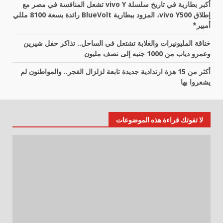
أكبر بطارية في تاريخ سلسلة vivo Y تشعل المنافسة في مصر مع
إطلاق vivo Y500، المزود ببطارية BlueVolt رائدة بسعة 8100 مللي
أمبير*
خناقة المليونيرات والغلابة تشتعل في الساحل.. تذاكر حفل شيرين
وعمرو دياب من 1000 جنيه إلى نصف مليون
أكثر من 15 هزة ارتدادية جديدة تابعة لزلزال الفجر.. والمواطنون لم
يشعروا بها
لا تفوتك قراءة هذه الموضوعات