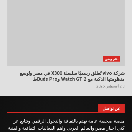
بكام ومنين
شركة vivo تُطلق رسميًا سلسلة X300 في مصر وتُوسع
منظومتها الذكية مع Watch GT 2 وBuds Proط
2 أغسطس 2026
عن تواصل
منصة صحفية عامة تهتم بالثقافة والتحول الرقمي وتتابع عن
كثي اخبار مصر،والعالم العربي واهم الفعاليات الثقافية والفنية