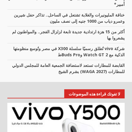
أمبير*
خناقة المليونيرات والغلابة تشتعل في الساحل.. تذاكر حفل شيرين
وعمرو دياب من 1000 جنيه إلى نصف مليون
أكثر من 15 هزة ارتدادية جديدة تابعة لزلزال الفجر.. والمواطنون لم
يشعروا بها
شركة vivo تُطلق رسميًا سلسلة X300 في مصر وتُوسع منظومتها
الذكية مع Watch GT 2 وBuds Proط
القابضة للمطارات تستعد لاستضافة الجمعية العامة للمجلس الدولي
للمطارات (WAGA 2027) بشرم الشيخ
لا تفوتك قراءة هذه الموضوعات