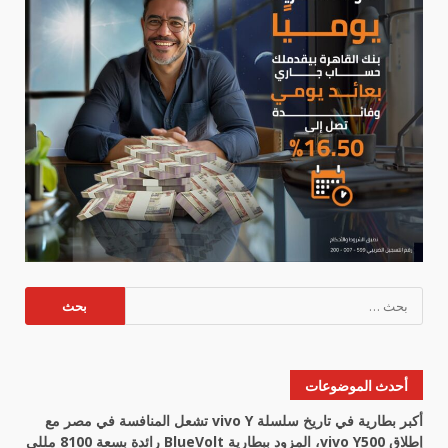
البحث
عن:
أحدث الموضوعات
أكبر بطارية في تاريخ سلسلة vivo Y تشعل المنافسة في مصر مع
إطلاق vivo Y500، المزود ببطارية BlueVolt رائدة بسعة 8100 مللي