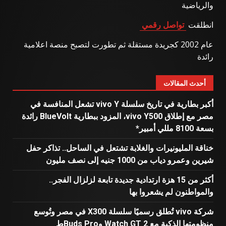
والرياضية
انطلقت
تواصل رقمي
عام 2002 كجريدة مستقلة ثم تطورت لتصبح منصة اعلامية
رائدة
أحدث المقالات
أكبر بطارية في تاريخ سلسلة vivo Y تشعل المنافسة في
مصر مع إطلاق vivo Y500، المزود ببطارية BlueVolt رائدة
بسعة 8100 مللي أمبير*
خناقة المليونيرات والغلابة تشتعل في الساحل.. تذاكر حفل
شيرين وعمرو دياب من 1000 جنيه إلى نصف مليون
أكثر من 15 هزة ارتدادية جديدة تابعة لزلزال الفجر..
والمواطنون لم يشعروا بها
شركة vivo تُطلق رسميًا سلسلة X300 في مصر وتُوسع
منظومتها الذكية مع Watch GT 2 وBuds Proط