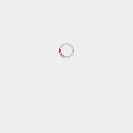
الناس والتكنولوجيا
تصالات مصر تتعاون مع فيزا لتقديم حلول 
لمالية لدعم وتطوير المدفوعات الرقمية
amr elgendy
7 فبراير 2023
ي إطار خطتها للتحول لشركة تكنولوجيا متكاملة اتصالات مصر تتعاون 
قراءة المزيد