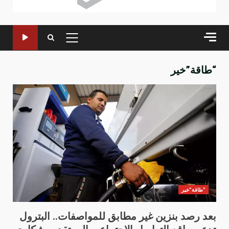
القائمة
الرئيسية
“طاقة”خير
"طاقة"خير
بعد رصد بنزين غير مطابق للمواصفات.. البترول