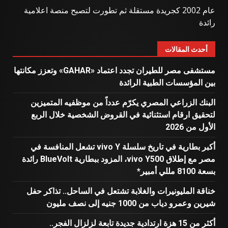
عام 2002 كجريدة مستقلة ثم تطورت لتصبح منصة اعلامية
رائدة
أحدث المقالات
مستشفى مصر للطيران تجدد اعتماد «GAHAR» وتعزز مكانتها
بين المؤسسات الطبية الرائدة
البنك الزراعي المصري يكرّم عدداً من موظفيه المتميزين
لتحقيق ارقام استثنائية في القروض الشخصية خلال الربع
الأول من 2026
أكبر بطارية في تاريخ سلسلة vivo Y تشعل المنافسة في
مصر مع إطلاق vivo Y500، المزود ببطارية BlueVolt رائدة
بسعة 8100 مللي أمبير*
خناقة المليونيرات والغلابة تشتعل في الساحل.. تذاكر حفل
شيرين وعمرو دياب من 1000 جنيه إلى نصف مليون
أكثر من 15 هزة ارتدادية جديدة تابعة لزلزال الفجر..