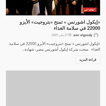
"طاقة"خير
«إيكول اشورنس » تمنح «بتروجيت» الأيزو
22000 في سلامة الغذاء
amr elgendy
27 يناير 2025
«إيكول اشورنس » تمنح «بتروجيت» الأيزو 22000 في سلامة
الغذاء منحت شركة إيكول أشورنس مصر، شهادة...
قراءة المزيد