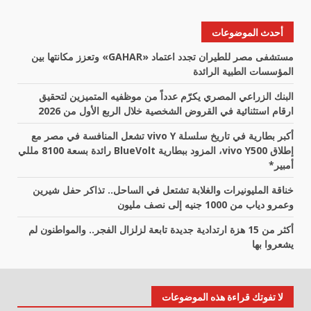
أحدث الموضوعات
مستشفى مصر للطيران تجدد اعتماد «GAHAR» وتعزز مكانتها بين
المؤسسات الطبية الرائدة
البنك الزراعي المصري يكرّم عدداً من موظفيه المتميزين لتحقيق
ارقام استثنائية في القروض الشخصية خلال الربع الأول من 2026
أكبر بطارية في تاريخ سلسلة vivo Y تشعل المنافسة في مصر مع
إطلاق vivo Y500، المزود ببطارية BlueVolt رائدة بسعة 8100 مللي
أمبير*
خناقة المليونيرات والغلابة تشتعل في الساحل.. تذاكر حفل شيرين
وعمرو دياب من 1000 جنيه إلى نصف مليون
أكثر من 15 هزة ارتدادية جديدة تابعة لزلزال الفجر.. والمواطنون لم
يشعروا بها
لا تفوتك قراءة هذه الموضوعات