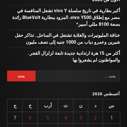
أكبر بطارية في تاريخ سلسلة vivo Y تشعل المنافسة في
مصر مع إطلاق vivo Y500، المزود ببطارية BlueVolt رائدة
بسعة 8100 مللي أمبير*
خناقة المليونيرات والغلابة تشتعل في الساحل.. تذاكر حفل
شيرين وعمرو دياب من 1000 جنيه إلى نصف مليون
أكثر من 15 هزة ارتدادية جديدة تابعة لزلزال الفجر..
والمواطنون لم يشعروا بها
البحث
عن:
أغسطس 2026
س
د
ن
ث
أرب
خ
ج
7
6
5
4
3
2
1